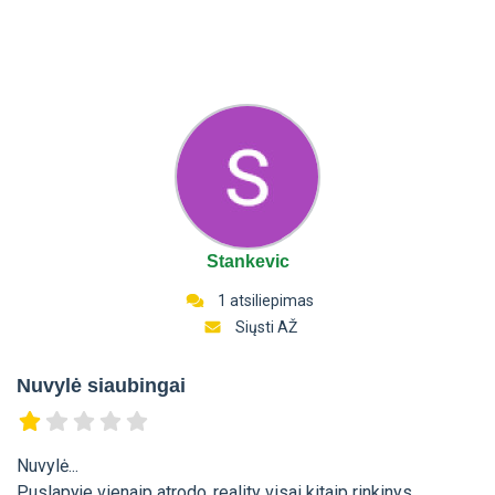
Stankevic
1 atsiliepimas
Siųsti AŽ
Nuvylė siaubingai
Nuvylė...
Puslapyje vienaip atrodo..reality visai kitaip rinkinys