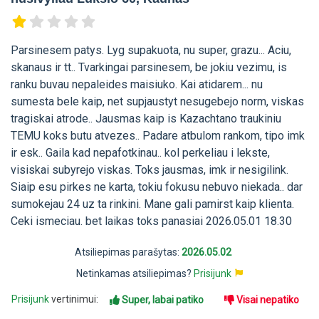
Parsinesem patys. Lyg supakuota, nu super, grazu... Aciu,
skanaus ir tt.. Tvarkingai parsinesem, be jokiu vezimu, is
ranku buvau nepaleides maisiuko. Kai atidarem... nu
sumesta bele kaip, net supjaustyt nesugebejo norm, viskas
tragiskai atrode.. Jausmas kaip is Kazachtano traukiniu
TEMU koks butu atvezes.. Padare atbulom rankom, tipo imk
ir esk.. Gaila kad nepafotkinau.. kol perkeliau i lekste,
visiskai subyrejo viskas. Toks jausmas, imk ir nesigilink.
Siaip esu pirkes ne karta, tokiu fokusu nebuvo niekada.. dar
sumokejau 24 uz ta rinkini. Mane gali pamirst kaip klienta.
Ceki ismeciau. bet laikas toks panasiai 2026.05.01 18.30
Atsiliepimas parašytas:
2026.05.02
Netinkamas atsiliepimas?
Prisijunk
Prisijunk
vertinimui:
Super, labai patiko
Visai nepatiko