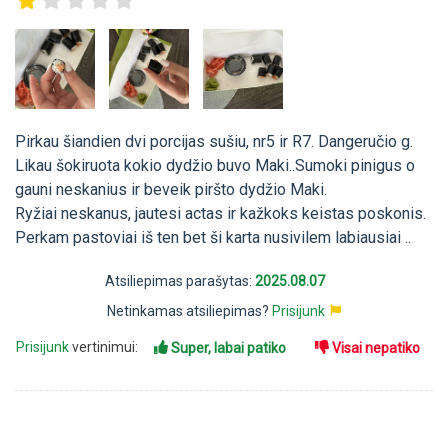
Pirkau šiandien dvi porcijas sušiu, nr5 ir R7. Dangeručio g.
Likau šokiruota kokio dydžio buvo Maki..Sumoki pinigus o
gauni neskanius ir beveik piršto dydžio Maki.
Ryžiai neskanus, jautesi actas ir kažkoks keistas poskonis.
Perkam pastoviai iš ten bet ši karta nusivilem labiausiai ..
Atsiliepimas parašytas:
2025.08.07
Netinkamas atsiliepimas?
Prisijunk
Prisijunk
vertinimui:
Super, labai patiko
Visai nepatiko