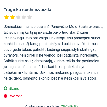
Tragiška sushi išvaizda
Užsisakiau į namus sushi iš Panevėžio Molo Sushi express,
tačiau pirmą kartą jų išvaizda buvo tragiška. Dažnai
užsisakinėju, taip pat valgau ir vietoje, esu pamėgusi šiuos
sushi, bet jau šį kartą pasibaisėjau. Laukiau svečių ir man
buvo gėda tokius patiekti, kadangi supjaustyti skirtingai,
byrantys, neišdirbti ir ne vienodi bei pagailėta ingredientų.
Galbūt turite naują darbuotoją, kuriam reikia dar pasimokyti
juos gaminti? Labai liūdna, kad tokie patiekalai yra
patiekiami klientams. Juk mes mokame pinigus ir tikimės
ne tik gero, pamėgto skonio, bet ir estetiškos išvaizdos.
Skanu
Išvaizda
Atsiliepimas parašytas:
2025.06.05