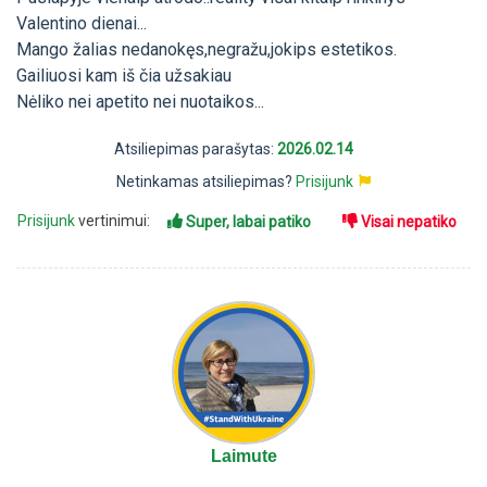
Valentino dienai...
Mango žalias nedanokęs,negražu,jokips estetikos.
Gailiuosi kam iš čia užsakiau
Nėliko nei apetito nei nuotaikos...
Atsiliepimas parašytas:
2026.02.14
Netinkamas atsiliepimas?
Prisijunk
Prisijunk
vertinimui:
Super, labai patiko
Visai nepatiko
Laimute