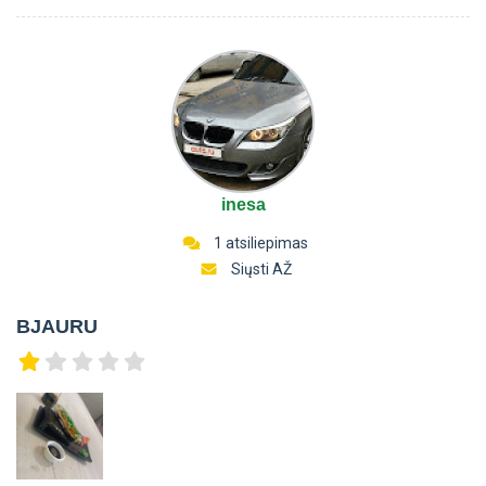
inesa
1 atsiliepimas
Siųsti AŽ
BJAURU