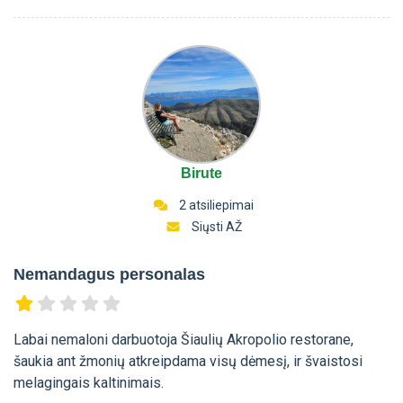
Birute
2 atsiliepimai
Siųsti AŽ
Nemandagus personalas
Labai nemaloni darbuotoja Šiaulių Akropolio restorane,
šaukia ant žmonių atkreipdama visų dėmesį, ir švaistosi
melagingais kaltinimais.