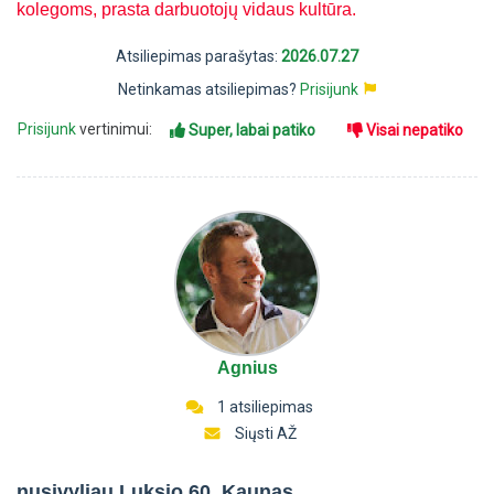
kolegoms, prasta darbuotojų vidaus kultūra.
Atsiliepimas parašytas:
2026.07.27
Netinkamas atsiliepimas?
Prisijunk
Prisijunk
vertinimui:
Super, labai patiko
Visai nepatiko
Agnius
1 atsiliepimas
Siųsti AŽ
nusivyliau Luksio 60, Kaunas