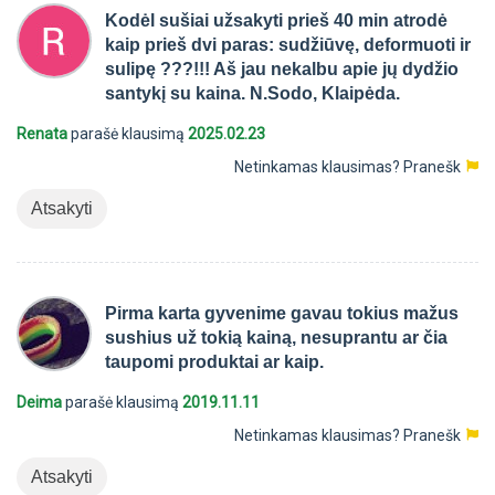
Kodėl sušiai užsakyti prieš 40 min atrodė
kaip prieš dvi paras: sudžiūvę, deformuoti ir
sulipę ???!!! Aš jau nekalbu apie jų dydžio
santykį su kaina. N.Sodo, Klaipėda.
Renata
parašė klausimą
2025.02.23
Netinkamas klausimas?
Pranešk
Atsakyti
Pirma karta gyvenime gavau tokius mažus
sushius už tokią kainą, nesuprantu ar čia
taupomi produktai ar kaip.
Deima
parašė klausimą
2019.11.11
Netinkamas klausimas?
Pranešk
Atsakyti