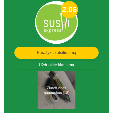
2.06
Parašykite atsiliepimą
Užduokite klausimą
Žiūrėti visas
nuotraukas (18)