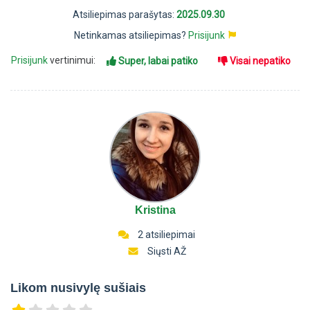
Atsiliepimas parašytas:
2025.09.30
Netinkamas atsiliepimas?
Prisijunk
Prisijunk
vertinimui:
Super, labai patiko
Visai nepatiko
Kristina
2 atsiliepimai
Siųsti AŽ
Likom nusivylę sušiais