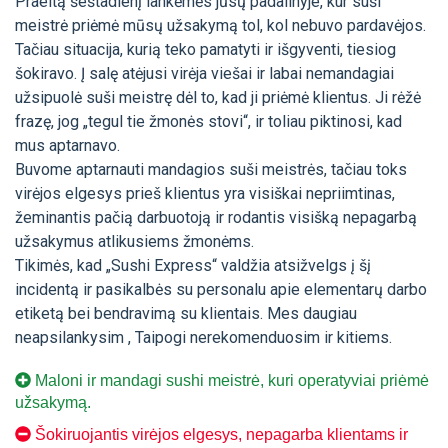
Praeitą šeštadienį lankėmės jūsų padalinyje, kur suši
meistrė priėmė mūsų užsakymą tol, kol nebuvo pardavėjos.
Tačiau situacija, kurią teko pamatyti ir išgyventi, tiesiog
šokiravo. Į salę atėjusi virėja viešai ir labai nemandagiai
užsipuolė suši meistrę dėl to, kad ji priėmė klientus. Ji rėžė
frazę, jog „tegul tie žmonės stovi“, ir toliau piktinosi, kad
mus aptarnavo.
Buvome aptarnauti mandagios suši meistrės, tačiau toks
virėjos elgesys prieš klientus yra visiškai nepriimtinas,
žeminantis pačią darbuotoją ir rodantis visišką nepagarbą
užsakymus atlikusiems žmonėms.
Tikimės, kad „Sushi Express“ valdžia atsižvelgs į šį
incidentą ir pasikalbės su personalu apie elementarų darbo
etiketą bei bendravimą su klientais. Mes daugiau
neapsilankysim , Taipogi nerekomenduosim ir kitiems.
Maloni ir mandagi sushi meistrė, kuri operatyviai priėmė
užsakymą.
Šokiruojantis virėjos elgesys, nepagarba klientams ir