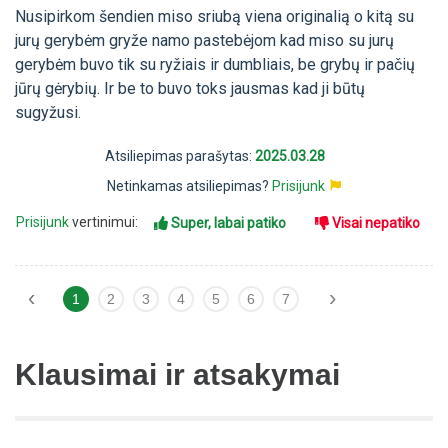
Nusipirkom šendien miso sriubą viena originalią o kitą su
jurų gerybėm gryže namo pastebėjom kad miso su jurų
gerybėm buvo tik su ryžiais ir dumbliais, be grybų ir pačių
jūrų gėrybių. Ir be to buvo toks jausmas kad ji būtų
sugyžusi.
Atsiliepimas parašytas:
2025.03.28
Netinkamas atsiliepimas?
Prisijunk
Prisijunk
vertinimui:
Super, labai patiko
Visai nepatiko
‹
›
1
2
3
4
5
6
7
Klausimai ir atsakymai