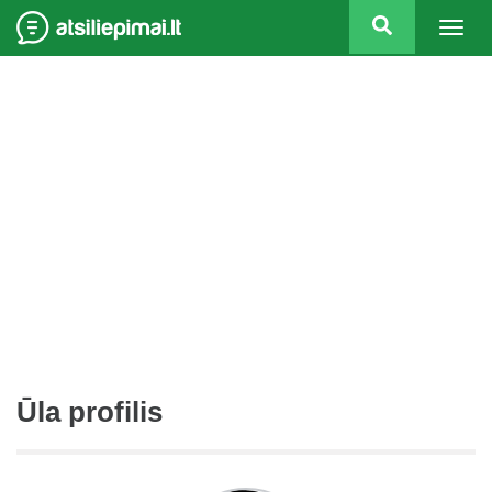
Togg
navig
Ūla profilis