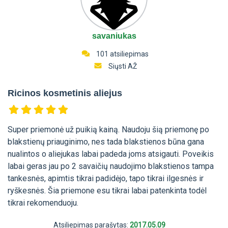
savaniukas
101 atsiliepimas
Siųsti AŽ
Ricinos kosmetinis aliejus
Super priemonė už puikią kainą. Naudoju šią priemonę po
blakstienų priauginimo, nes tada blakstienos būna gana
nualintos o aliejukas labai padeda joms atsigauti. Poveikis
labai geras jau po 2 savaičių naudojimo blakstienos tampa
tankesnės, apimtis tikrai padidėjo, tapo tikrai ilgesnės ir
ryškesnės. Šia priemone esu tikrai labai patenkinta todėl
tikrai rekomenduoju.
Atsiliepimas parašytas:
2017.05.09