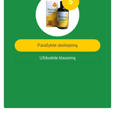
5
Parašykite atsiliepimą
Užduokite klausimą