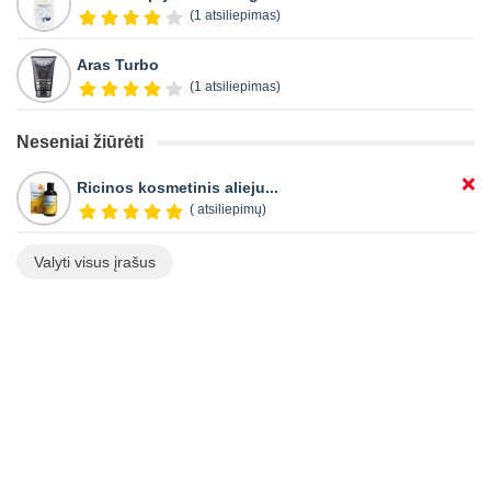
(1 atsiliepimas)
Aras Turbo
(1 atsiliepimas)
Neseniai žiūrėti
Ricinos kosmetinis alieju...
( atsiliepimų)
Valyti visus įrašus