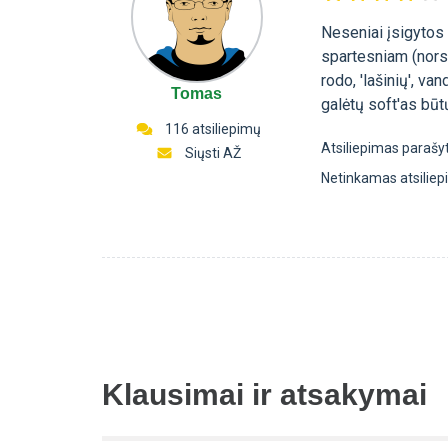
Neseniai įsigytos 
spartesniam (nors 
rodo, 'lašinių', va
Tomas
galėtų soft'as būtų
116 atsiliepimų
Atsiliepimas parašy
Siųsti AŽ
Netinkamas atsilie
Klausimai ir atsakymai