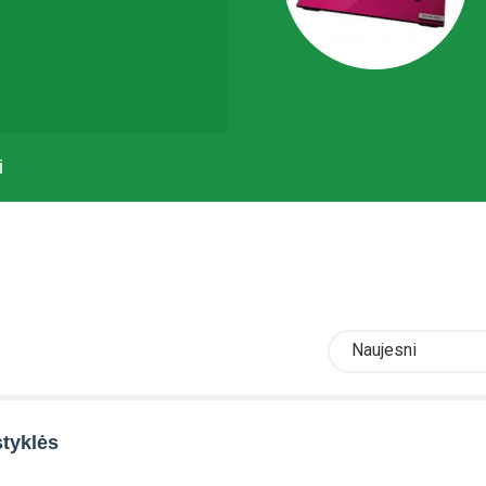
i
Naujesni
styklės