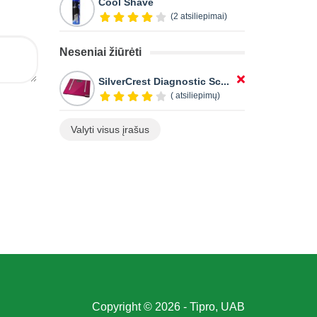
Cool Shave
(2 atsiliepimai)
Neseniai žiūrėti
SilverCrest Diagnostic Sc...
( atsiliepimų)
Valyti visus įrašus
Copyright © 2026 - Tipro, UAB