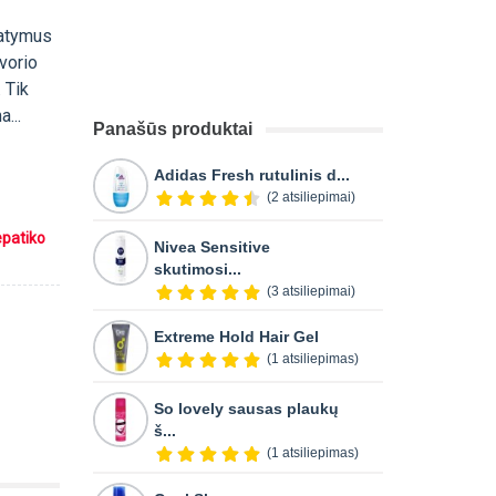
tatymus
vorio
. Tik
...
Panašūs produktai
Adidas Fresh rutulinis d...
(2 atsiliepimai)
epatiko
Nivea Sensitive
skutimosi...
(3 atsiliepimai)
Extreme Hold Hair Gel
(1 atsiliepimas)
So lovely sausas plaukų
š...
(1 atsiliepimas)