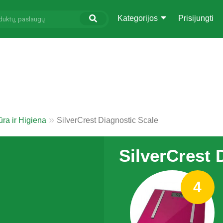
Kategorijos
Prisijungti
ra ir Higiena
SilverCrest Diagnostic Scale
SilverCrest 
4