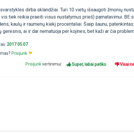
svarstyklės dirba sklandžiai. Turi 10 vietų išsaugoti žmonių nus
vis tiek reikia praeiti visus nustatymus prieš) pamatavimui. BE s
ndens, kaulų ir raumenų kiekį procentaliai. Šiaip šaunu, patenkintas
 geresnis, ai ir dar nematuoja per kojines, bet kaži ar čia problema
tas:
2017.05.07
pimas?
Prisijunk
Prisijunk
vertinimui:
Super, labai patiko
Visai n