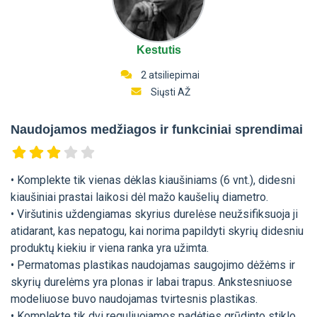
Kestutis
2 atsiliepimai
Siųsti AŽ
Naudojamos medžiagos ir funkciniai sprendimai
• Komplekte tik vienas dėklas kiaušiniams (6 vnt.), didesni
kiaušiniai prastai laikosi dėl mažo kaušelių diametro.
• Viršutinis uždengiamas skyrius durelėse neužsifiksuoja ji
atidarant, kas nepatogu, kai norima papildyti skyrių didesniu
produktų kiekiu ir viena ranka yra užimta.
• Permatomas plastikas naudojamas saugojimo dėžėms ir
skyrių durelėms yra plonas ir labai trapus. Ankstesniuose
modeliuose buvo naudojamas tvirtesnis plastikas.
• Komplekte tik dvi reguliuojamos padėties grūdinto stiklo