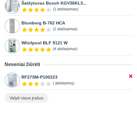
Šaldytuvas Bosch KGV36KL3...
(1 atsiliepimas)
Blomberg B-762 HCA
(2 atsiliepimai)
Whirlpool BLF 9121 W
(4 atsiliepimai)
Neseniai žiūrėti
RF27SM-P100223
( atsiliepimų)
Valyti visus įrašus