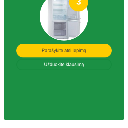
3
Parašykite atsiliepimą
Užduokite klausimą