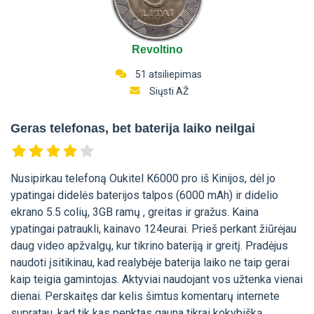
Revoltino
51 atsiliepimas
Siųsti AŽ
Geras telefonas, bet baterija laiko neilgai
Nusipirkau telefoną Oukitel K6000 pro iš Kinijos, dėl jo
ypatingai didelės baterijos talpos (6000 mAh) ir didelio
ekrano 5.5 colių, 3GB ramų , greitas ir gražus. Kaina
ypatingai patraukli, kainavo 124eurai. Prieš perkant žiūrėjau
daug video apžvalgų, kur tikrino bateriją ir greitį. Pradėjus
naudoti įsitikinau, kad realybėje baterija laiko ne taip gerai
kaip teigia gamintojas. Aktyviai naudojant vos užtenka vienai
dienai. Perskaitęs dar kelis šimtus komentarų internete
supratau, kad tik kas penktas gauna tikrai kokybišką