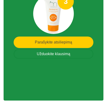
3
Parašykite atsiliepimą
Užduokite klausimą