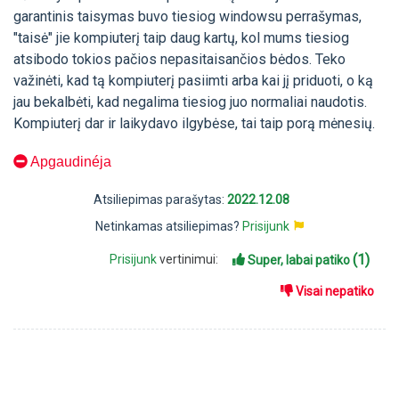
garantinis taisymas buvo tiesiog windowsu perrašymas,
"taisė" jie kompiuterį taip daug kartų, kol mums tiesiog
atsibodo tokios pačios nepasitaisančios bėdos. Teko
važinėti, kad tą kompiuterį pasiimti arba kai jį priduoti, o ką
jau bekalbėti, kad negalima tiesiog juo normaliai naudotis.
Kompiuterį dar ir laikydavo ilgybėse, tai taip porą mėnesių.
Apgaudinéja
Atsiliepimas parašytas:
2022.12.08
Netinkamas atsiliepimas?
Prisijunk
(1)
Prisijunk
vertinimui:
Super, labai patiko
Visai nepatiko