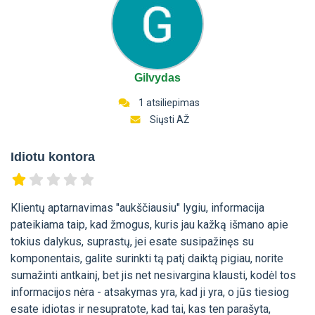
Gilvydas
1 atsiliepimas
Siųsti AŽ
Idiotu kontora
Klientų aptarnavimas "aukščiausiu" lygiu, informacija
pateikiama taip, kad žmogus, kuris jau kažką išmano apie
tokius dalykus, suprastų, jei esate susipažinęs su
komponentais, galite surinkti tą patį daiktą pigiau, norite
sumažinti antkainį, bet jis net nesivargina klausti, kodėl tos
informacijos nėra - atsakymas yra, kad ji yra, o jūs tiesiog
esate idiotas ir nesupratote, kad tai, kas ten parašyta,