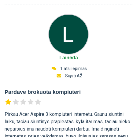
Laineda
1 atsiliepimas
Siųsti AŽ
Pardave brokuota kompiuteri
Pirkau Acer Aspire 3 kompiuteri internetu. Gaunu siuntini
laiku, taciau siuntinys praplestas, kyla itarimas, taciau nieko
nepaisius imu naudoti kompiuteri darbui. Ima dingineti
internetas, pries veikdamas, buvo ilgiausias sarasas senu