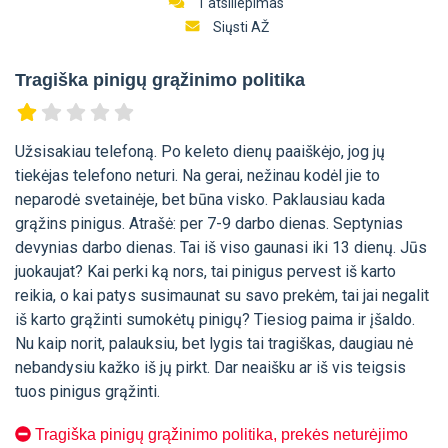
1 atsiliepimas
Siųsti AŽ
Tragiška pinigų grąžinimo politika
Užsisakiau telefoną. Po keleto dienų paaiškėjo, jog jų
tiekėjas telefono neturi. Na gerai, nežinau kodėl jie to
neparodė svetainėje, bet būna visko. Paklausiau kada
grąžins pinigus. Atrašė: per 7-9 darbo dienas. Septynias
devynias darbo dienas. Tai iš viso gaunasi iki 13 dienų. Jūs
juokaujat? Kai perki ką nors, tai pinigus pervest iš karto
reikia, o kai patys susimaunat su savo prekėm, tai jai negalit
iš karto grąžinti sumokėtų pinigų? Tiesiog paima ir įšaldo.
Nu kaip norit, palauksiu, bet lygis tai tragiškas, daugiau nė
nebandysiu kažko iš jų pirkt. Dar neaišku ar iš vis teigsis
tuos pinigus grąžinti.
Tragiška pinigų grąžinimo politika, prekės neturėjimo