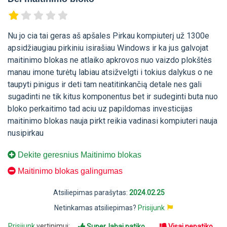
Nu jo cia tai geras aš apšales Pirkau kompiuterį už 1300e
apsidžiaugiau pirkiniu isirašiau Windows ir ka jus galvojat
maitinimo blokas ne atlaiko apkrovos nuo vaizdo plokštės
manau imone turėtų labiau atsižvelgti i tokius dalykus o ne
taupyti pinigus ir deti tam neatitinkančią detale nes gali
sugadinti ne tik kitus komponentus bet ir sudeginti buta nuo
bloko perkaitimo tad aciu uz papildomas investicijas
maitinimo blokas nauja pirkt reikia vadinasi kompiuteri nauja
nusipirkau
Dekite geresnius Maitinimo blokas
Maitinimo blokas galingumas
Atsiliepimas parašytas:
2024.02.25
Netinkamas atsiliepimas?
Prisijunk
Prisijunk
vertinimui:
Super, labai patiko
Visai nepatiko