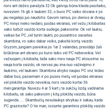
nors ant dėžes parašyta 32.Ok galvoju būna klaida pasitaiko,
nuvezem 16 gb ir laukėm 32, o buvo PC vaiko dovana ir jis
jau negalejo juo naudotis. Gavom ramus, po dienos ar dviejų
PC miręs nieko nedaro, juodas ekranas, vėl vežu į kilobaitas
sako turbūt vaizdo korta sudegė, pakeisime. Ok vėl laukiu,
vaikas be PC ,vėl turim laukti, po pusantros savaitės
skambina, vo sako dabar veiks, pakeitė kortą vaizdo.
Gryzom, jungiam paveikia jis 1ar 2 valandas, prasidėjo žali
brūkšniai ant ekrano po kurio laiko vėl PC nebeveikia. Vel
važiuojam į kilobaita, tada sako mes nauja PC atsiusime su
nauja korta vaizdo, ok nervas jau ima nuo važinėjimo ir
laukimo, vėl laukiam. Skambina atvyko naujas PC vnz ledas
dabar bus, pasiemam ir po pusės metų vėl juodas ekranas
vėl plokštė vaizdo neveikia, nors vaizdo kortai 36
mėn.garantija. Nuvezu 4 ar 5 kart į ta sukčių lizdą vadinama
kilobaitu, ok sako pakeisim į kitą plokštę vaizdo, būna
sugenda........ Skambučių nesulaukęs atvykau ir sakau, kada
PC grazinsite? O tie man, issiunte garantinis plokštę vaizdo