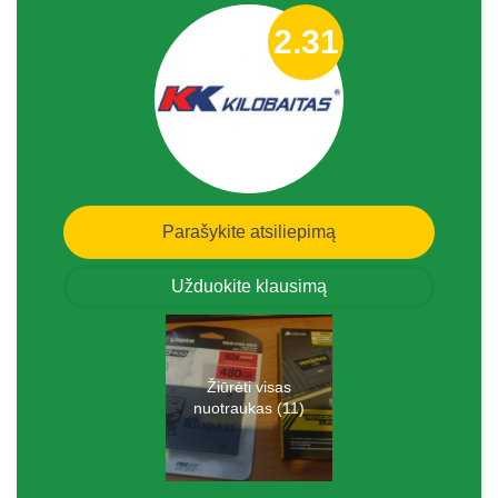
2.31
Parašykite atsiliepimą
Užduokite klausimą
Žiūrėti visas
nuotraukas (11)