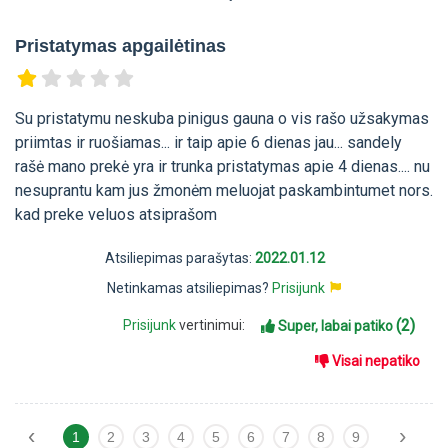
Pristatymas apgailėtinas
Su pristatymu neskuba pinigus gauna o vis rašo užsakymas
priimtas ir ruošiamas... ir taip apie 6 dienas jau... sandely
rašė mano prekė yra ir trunka pristatymas apie 4 dienas.... nu
nesuprantu kam jus žmonėm meluojat paskambintumet nors.
kad preke veluos atsiprašom
Atsiliepimas parašytas:
2022.01.12
Netinkamas atsiliepimas?
Prisijunk
(2)
Prisijunk
vertinimui:
Super, labai patiko
Visai nepatiko
‹
›
1
2
3
4
5
6
7
8
9