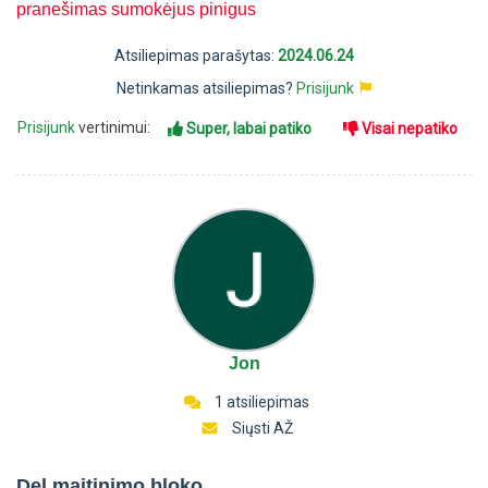
pranešimas sumokėjus pinigus
Atsiliepimas parašytas:
2024.06.24
Netinkamas atsiliepimas?
Prisijunk
Prisijunk
vertinimui:
Super, labai patiko
Visai nepatiko
Jon
1 atsiliepimas
Siųsti AŽ
Del maitinimo bloko