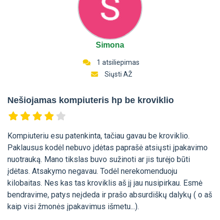
Simona
1 atsiliepimas
Siųsti AŽ
Nešiojamas kompiuteris hp be kroviklio
Kompiuteriu esu patenkinta, tačiau gavau be kroviklio.
Paklausus kodėl nebuvo įdėtas paprašė atsiųsti įpakavimo
nuotrauką. Mano tikslas buvo sužinoti ar jis turėjo būti
įdėtas. Atsakymo negavau. Todėl nerekomenduoju
kilobaitas. Nes kas tas kroviklis aš jį jau nusipirkau. Esmė
bendravime, patys neįdeda ir prašo absurdiškų dalykų ( o aš
kaip visi žmonės įpakavimus išmetu...).