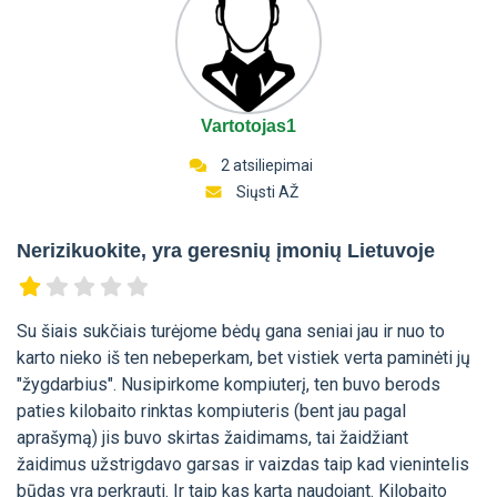
Vartotojas1
2 atsiliepimai
Siųsti AŽ
Nerizikuokite, yra geresnių įmonių Lietuvoje
Su šiais sukčiais turėjome bėdų gana seniai jau ir nuo to
karto nieko iš ten nebeperkam, bet vistiek verta paminėti jų
"žygdarbius". Nusipirkome kompiuterį, ten buvo berods
paties kilobaito rinktas kompiuteris (bent jau pagal
aprašymą) jis buvo skirtas žaidimams, tai žaidžiant
žaidimus užstrigdavo garsas ir vaizdas taip kad vienintelis
būdas yra perkrauti. Ir taip kas kartą naudojant. Kilobaito