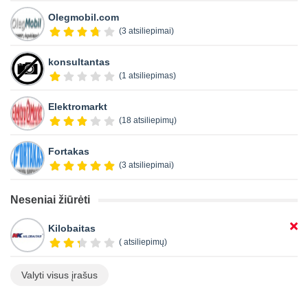
Olegmobil.com
(3 atsiliepimai)
konsultantas
(1 atsiliepimas)
Elektromarkt
(18 atsiliepimų)
Fortakas
(3 atsiliepimai)
Neseniai žiūrėti
Kilobaitas
( atsiliepimų)
Valyti visus įrašus