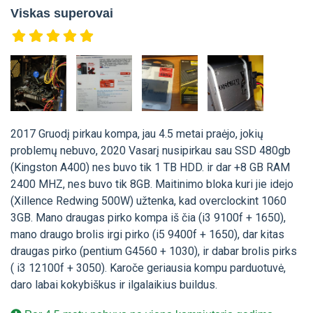
Viskas superovai
2017 Gruodį pirkau kompa, jau 4.5 metai praėjo, jokių
problemų nebuvo, 2020 Vasarį nusipirkau sau SSD 480gb
(Kingston A400) nes buvo tik 1 TB HDD. ir dar +8 GB RAM
2400 MHZ, nes buvo tik 8GB. Maitinimo bloka kuri jie idejo
(Xillence Redwing 500W) užtenka, kad overclockint 1060
3GB. Mano draugas pirko kompa iš čia (i3 9100f + 1650),
mano draugo brolis irgi pirko (i5 9400f + 1650), dar kitas
draugas pirko (pentium G4560 + 1030), ir dabar brolis pirks
( i3 12100f + 3050). Karoče geriausia kompu parduotuvė,
daro labai kokybiškus ir ilgalaikius buildus.