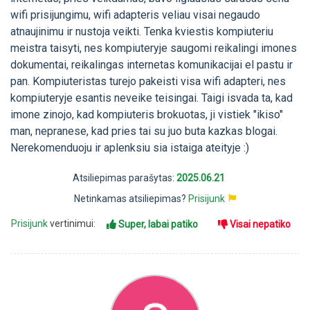
wifi prisijungimu, wifi adapteris veliau visai negaudo
atnaujinimu ir nustoja veikti. Tenka kviestis kompiuteriu
meistra taisyti, nes kompiuteryje saugomi reikalingi imones
dokumentai, reikalingas internetas komunikacijai el pastu ir
pan. Kompiuteristas turejo pakeisti visa wifi adapteri, nes
kompiuteryje esantis neveike teisingai. Taigi isvada ta, kad
imone zinojo, kad kompiuteris brokuotas, ji vistiek "ikiso"
man, nepranese, kad pries tai su juo buta kazkas blogai.
Nerekomenduoju ir aplenksiu sia istaiga ateityje :)
Atsiliepimas parašytas:
2025.06.21
Netinkamas atsiliepimas?
Prisijunk
Prisijunk
vertinimui:
Super, labai patiko
Visai nepatiko