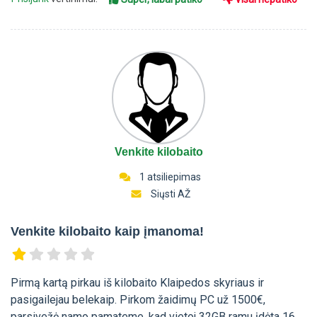
Venkite kilobaito
1 atsiliepimas
Siųsti AŽ
Venkite kilobaito kaip įmanoma!
Pirmą kartą pirkau iš kilobaito Klaipedos skyriaus ir
pasigailejau belekaip. Pirkom žaidimų PC už 1500€,
parsivežė namo pamateme, kad vietoj 32GB ramu įdėta 16,