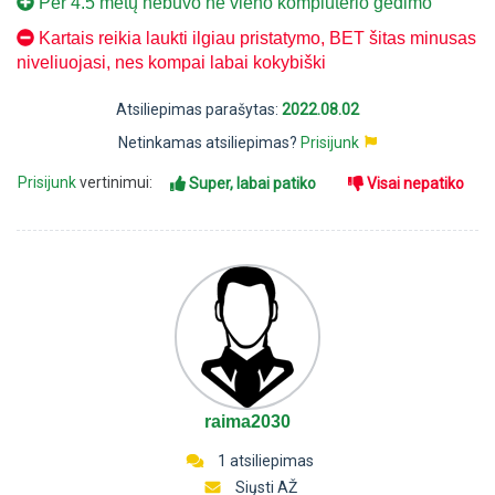
Per 4.5 metų nebuvo ne vieno kompiuterio gedimo
Kartais reikia laukti ilgiau pristatymo, BET šitas minusas
niveliuojasi, nes kompai labai kokybiški
Atsiliepimas parašytas:
2022.08.02
Netinkamas atsiliepimas?
Prisijunk
Prisijunk
vertinimui:
Super, labai patiko
Visai nepatiko
raima2030
1 atsiliepimas
Siųsti AŽ