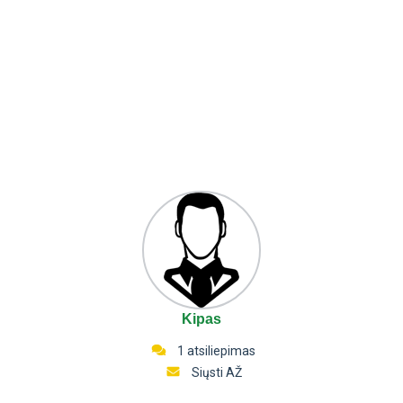
Kipas
1 atsiliepimas
Siųsti AŽ