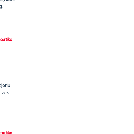
g.
epatiko
jeriu
- vos
epatiko