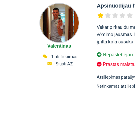
Apsinuodijau 
Vakar pirkau du ma
vėmimo jausmas. Ir
įpilta kola susuka
Valentinas
Nepastebejau
1 atsiliepimas
Siųsti AŽ
Prastas maista
Atsiliepimas parašy
Netinkamas atsilie