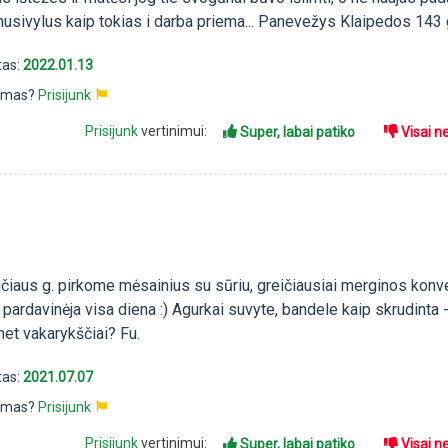
nusivylus kaip tokias i darba priema... Panevežys Klaipedos 143 
tas:
2022.01.13
pimas?
Prisijunk
Prisijunk
vertinimui:
Super, labai patiko
Visai n
čiaus g. pirkome mėsainius su sūriu, greičiausiai merginos konve
r pardavinėja visa diena :) Agurkai suvyte, bandele kaip skrudinta 
net vakarykščiai? Fu.
tas:
2021.07.07
pimas?
Prisijunk
Prisijunk
vertinimui:
Super, labai patiko
Visai n