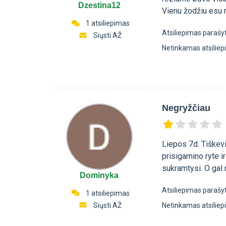
Dzestina12
Vienu žodžiu esu 
1 atsiliepimas
Atsiliepimas parašy
Siųsti AŽ
Netinkamas atsilie
Negryžčiau
Liepos 7d. Tiškevi
prisigamino ryte i
sukramtysi. O gal 
Dominyka
Atsiliepimas parašy
1 atsiliepimas
Siųsti AŽ
Netinkamas atsilie