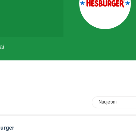
ai
Naujesni
urger