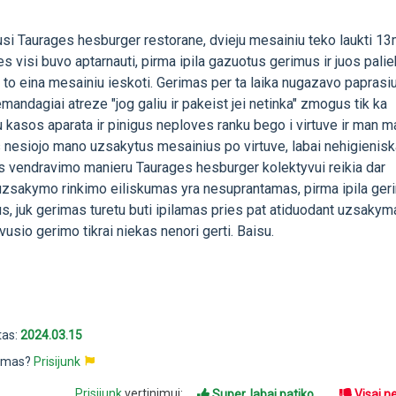
usi Taurages hesburger restorane, dvieju mesainiu teko laukti 13
 visi buvo aptarnauti, pirma ipila gazuotus gerimus ir juos pali
o to eina mesainiu ieskoti. Gerimas per ta laika nugazavo paprasi
mandagiai atreze "jog galiu ir pakeist jei netinka" zmogus tik ka
 kasos aparata ir pinigus neploves ranku bego i virtuve ir man m
 nesiojo mano uzsakytus mesainius po virtuve, labai nehigienis
vendravimo manieru Taurages hesburger kolektyvui reikia dar
uzsakymo rinkimo eiliskumas yra nesuprantamas, pirma ipila ger
s, juk gerimas turetu buti ipilamas pries pat atiduodant uzsakym
vusio gerimo tikrai niekas nenori gerti. Baisu.
tas:
2024.03.15
pimas?
Prisijunk
Prisijunk
vertinimui:
Super, labai patiko
Visai n