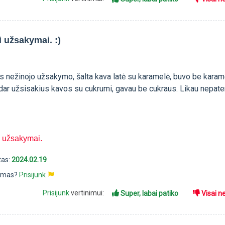
i užsakymai. :)
s nežinojo užsakymo, šalta kava latė su karamelė, buvo be karame
, dar užsisakius kavos su cukrumi, gavau be cukraus. Likau nepate
i užsakymai.
tas:
2024.02.19
pimas?
Prisijunk
Prisijunk
vertinimui:
Super, labai patiko
Visai n