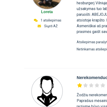
hesburgerį Vilniuj
užsakymas tuo labia
Loreta
paruošti. ABEJOJU.
atsistoje krapšto.
1 atsiliepimas
Asmeniškai aš pral
Siųsti AŽ
prasmės gaišt savo
Atsiliepimas parašy
Netinkamas atsilie
Nerekomenduo
Žodžiu nerekomen
Paprašius mėsaini
reziume būvo visas