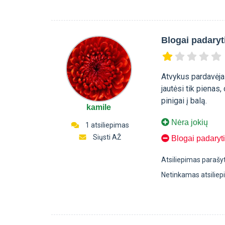
Blogai padaryt
Atvykus pardavėja
jautėsi tik pienas
pinigai į balą.
kamile
Nėra jokių
1 atsiliepimas
Siųsti AŽ
Blogai padaryt
Atsiliepimas parašy
Netinkamas atsilie