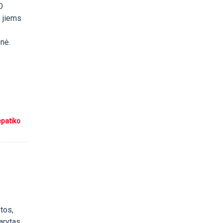
O
o jiems
nė.
epatiko
tos,
rytas...