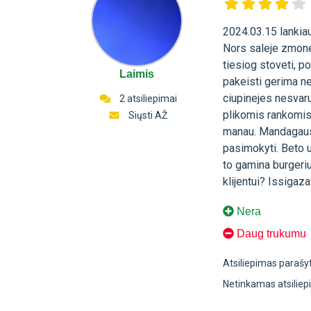
2024.03.15 lankia
Nors saleje zmones
tiesiog stoveti, p
Laimis
pakeisti gerima ne
ciupinejes nesvaru
2 atsiliepimai
plikomis rankomis
Siųsti AŽ
manau. Mandagaus 
pasimokyti. Beto 
to gamina burgeriu
klijentui? Issigaza
Nera
Daug trukumu
Atsiliepimas parašy
Netinkamas atsilie