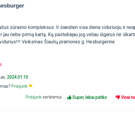
hesburger
žus sūrainio kompleksus. Ir šiandien visa diena viduriuoju ir nea
 jau nebe pirmą kartą. Ką pastebėjau jog vėliau išgėrus ne iškart
 vidurius!!! Veiksmas Šiaulių pramonės g. Hesburgerinė.
s
tas:
2024.01.10
pimas?
Prisijunk
Prisijunk
vertinimui:
Super, labai patiko
Visai n