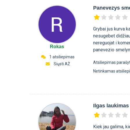
Panevezys sme
Grybai jus kurva 
nesugebet didžiaus
nereguojat i kome
Rokas
panevezio smelyn
1 atsiliepimas
Atsiliepimas parašy
Siųsti AŽ
Netinkamas atsilie
Ilgas laukimas
Kiek jau galima, k