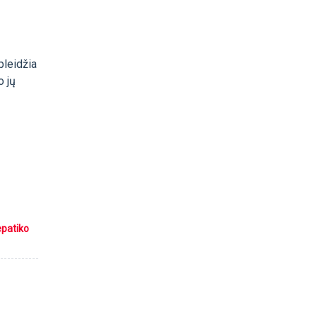
pleidžia
o jų
epatiko