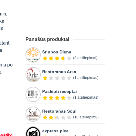
min.
eka
us
Panašūs produktai
atant
ka
Sriubos Diena
(3 atsiliepimai)
ima po
a
Restoranas Arka
(1 atsiliepimas)
Paslėpti receptai
(1 atsiliepimas)
Restoranas Soul
(10 atsiliepimų)
express pica
epatiko