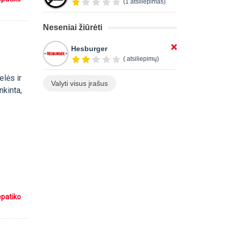
(1 atsiliepimas)
Neseniai žiūrėti
Hesburger
( atsiliepimų)
lės ir
Valyti visus įrašus
nkinta,
epatiko