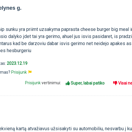
lynes g.
kaip sunku yra priimt uzsakyma paprasta cheese burger big meal i
io dalyko įdet tai yra gerimo, ahuel jus isvis pasidaret, is pradz
ntarus kad be darzoviu dabar isvis gerimo net neidejo apakes as
es hesburgeriu
tas:
2023.12.19
pimas?
Prisijunk
Prisijunk
vertinimui:
Super, labai patiko
Visai n
iekvieną kartą atvažiavus užsisakyti su automobiliu, nesvarbu į ku