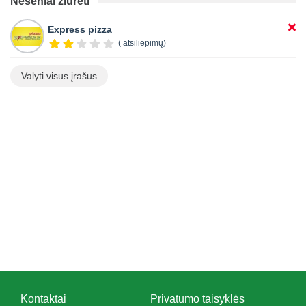
Neseniai žiūrėti
Express pizza
( atsiliepimų)
Valyti visus įrašus
Kontaktai
Privatumo taisyklės