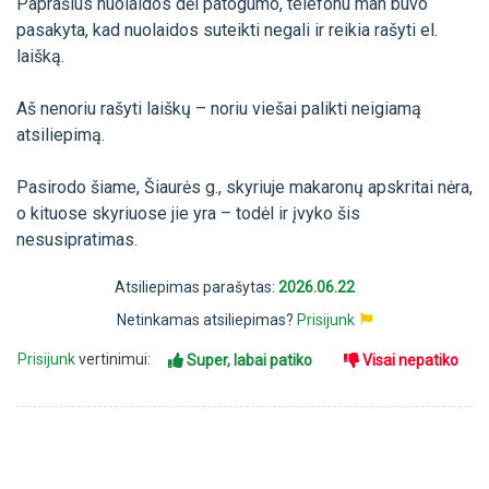
Paprašius nuolaidos dėl patogumo, telefonu man buvo
pasakyta, kad nuolaidos suteikti negali ir reikia rašyti el.
laišką.
Aš nenoriu rašyti laiškų – noriu viešai palikti neigiamą
atsiliepimą.
Pasirodo šiame, Šiaurės g., skyriuje makaronų apskritai nėra,
o kituose skyriuose jie yra – todėl ir įvyko šis
nesusipratimas.
Atsiliepimas parašytas:
2026.06.22
Netinkamas atsiliepimas?
Prisijunk
Prisijunk
vertinimui:
Super, labai patiko
Visai nepatiko