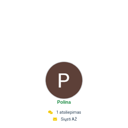
Polina
1 atsiliepimas
Siųsti AŽ