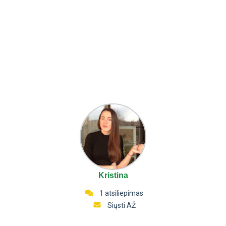
Kristina
1 atsiliepimas
Siųsti AŽ