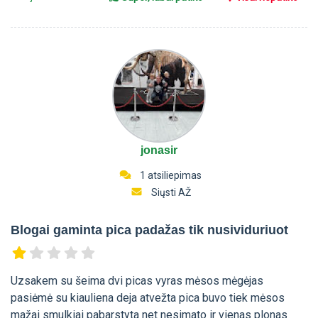
jonasir
1 atsiliepimas
Siųsti AŽ
Blogai gaminta pica padažas tik nusividuriuot
Uzsakem su šeima dvi picas vyras mėsos mėgėjas
pasiėmė su kiauliena deja atvežta pica buvo tiek mėsos
mažai smulkiai pabarstyta net nesimato ir vienas plonas