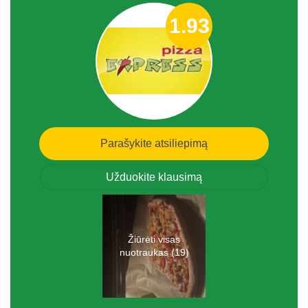
1.93
Parašykite atsiliepimą
Užduokite klausimą
Žiūrėti visas
nuotraukas (19)