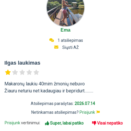
Ema
1 atsiliepimas
Siųsti AŽ
Ilgas laukimas
Makaronų laukiu 40mim žmonių nebuvo
Žiauru neturiu net kadaugiau ir bepridurt..........
Atsiliepimas parašytas:
2026.07.14
Netinkamas atsiliepimas?
Prisijunk
Prisijunk
vertinimui:
Super, labai patiko
Visai nepatiko