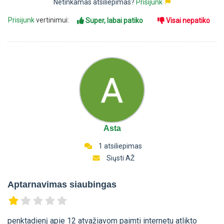
Netinkamas atsiliepimas?
Prisijunk
Prisijunk
vertinimui:
Super, labai patiko
Visai nepatiko
Asta
1 atsiliepimas
Siųsti AŽ
Aptarnavimas siaubingas
penktadienį apie 12 atvažiavom paimti internetu atlikto