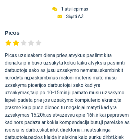
1 atsiliepimas
Siųsti AŽ
Picos
Picas uzsisakem diena pries,atvykus pasiimt kita
diena,kaip ir buvo uzsakyta kokiu laiku atvyksiu pasiimti
darbuotoja sako as jusu uzsakymo nematau,skambinkit
nurodytu nr,paskambinus maloni moteris mato musu
uzsakyma picerijos darbuotojai sako kad yra
uzsakymas,taip po 10-15min.ji pamato musu uzsakymo
lapeli padeta prie jos uzsakymo kompiuterio ekrano,ta
prasme kaip puse dienos tu negalejai matyti kad yra
uzsakymas 15:20h,as atvazevau apie 16h,ir kai paprasem
kad nors padaza ar kokia kompendacija butu,ji pareiske as
iseisiu is darbo,skabinkit direktoriui...neatsakinga
darbuotoja,pacios klaida ir aiskina kaip sunku dirbti,kiek