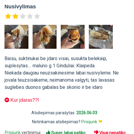
Nusivylimas
Baisu, suktinukai be įdaro visai, susukta belekaip,
suplesytas.... maluno g 1 Ginduliai. Klaipeda.
Niekada daugiau neuzsakinesime labai nusivyleme. Ne
jovala teuzsisakeme, neimanoma valgyti, tas lavasas
suglebes duonos gabalas be skonio ir be idaro
Kur įdaras??!
Atsiliepimas parašytas:
2026.06.03
Netinkamas atsiliepimas?
Prisijunk
Prisijunk
vertinimui:
Super, labai patiko
Visai nepatiko