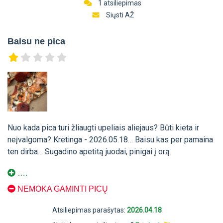
1 atsiliepimas
Siųsti AŽ
Baisu ne pica
Nuo kada pica turi žliaugti upeliais aliejaus? Būti kieta ir
neįvalgoma? Kretinga - 2026.05.18… Baisu kas per pamaina
ten dirba… Sugadino apetitą juodai, pinigai į orą.
….
NEMOKA GAMINTI PICŲ
Atsiliepimas parašytas:
2026.04.18