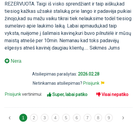
REZERVUOTA. Taigi iš visko sprendžiant ir taip aišku,kad
tiesiog kažkas užsakė staliuką prie lango ir padavėja puikiai
žinojo,kad su mažu vaiku tikrai tiek nelauksime todėl tiesiog
sumelavo apie laukimo laiką. Labai apmaudu,kad taip
vyksta, nuėjome į šalimais kavinę,kuri buvo pilnutėlė ir mūsų
maistą atnešė per 10min. Nemanau kad toks padavėjų
elgesys atneš kavinėj daugiau klientų..... Sėkmės Jums
Nera
Atsiliepimas parašytas:
2026.02.28
Netinkamas atsiliepimas?
Prisijunk
Prisijunk
vertinimui:
Super, labai patiko
Visai nepatiko
‹
›
1
2
3
4
5
6
7
8
9