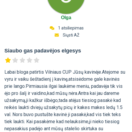
Olga
1 atsiliepimas
Siųsti AŽ
Siaubo gas padavėjos elgesys
Labai bloga patirtis Vilniaus CUP Jūsų kavinėje.Atejome su
vyru ir vaiku šeštadienį į kavinę,atsisėdome gale kavinės
prie lango.Pirmiausia ilgai laukėme meniu, padavėja tik vis
ėjo pro šalį ir vaidino,kad mūsų nėra.Antra kai jau dareme
užsakymą,ji kažkur išbėgo,tada atėjus tiesiog pasakė kad
reikės laukti dviejų užsakytų picų ir kakes makes ledų 1.5
val. Nors buvo pustušte kavinė ji pasakė,kad vis tiek teks
tiek laukti. Kai pasakėme kad nelauksime,ji nieko tiesiog
nepasakius padėjo ant mūsų stalelio skirtuka su