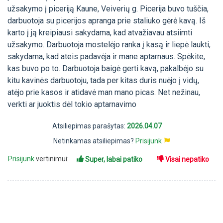
užsakymo į piceriją Kaune, Veiverių g. Picerija buvo tuščia,
darbuotoja su picerijos apranga prie staliuko gėrė kavą. Iš
karto į ją kreipiausi sakydama, kad atvažiavau atsiimti
užsakymo. Darbuotoja mostelėjo ranka į kasą ir liepė laukti,
sakydama, kad ateis padavėja ir mane aptarnaus. Spėkite,
kas buvo po to. Darbuotoja baigė gerti kavą, pakalbėjo su
kitu kavinės darbuotoju, tada per kitas duris nuėjo į vidų,
atėjo prie kasos ir atidavė man mano picas. Net nežinau,
verkti ar juoktis dėl tokio aptarnavimo
Atsiliepimas parašytas:
2026.04.07
Netinkamas atsiliepimas?
Prisijunk
Prisijunk
vertinimui:
Super, labai patiko
Visai nepatiko