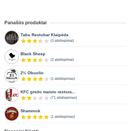
Panašūs produktai
Tabu Restobar Klaipėda
(3 atsiliepimai)
Black Sheep
(2 atsiliepimai)
2½ Obuolio
(1 atsiliepimas)
KFC greito maisto restora...
(71 atsiliepimas)
Shamrock
(1 atsiliepimas)