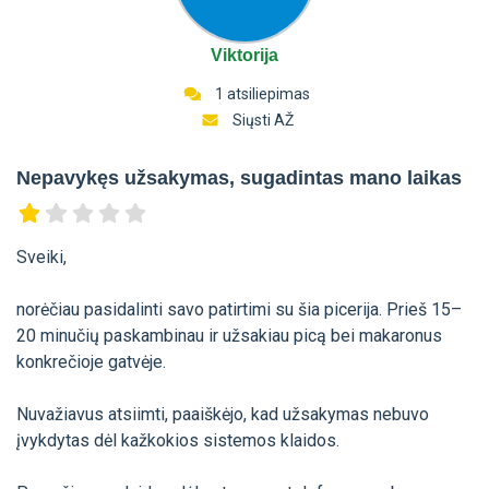
Viktorija
1 atsiliepimas
Siųsti AŽ
Nepavykęs užsakymas, sugadintas mano laikas
Sveiki,
norėčiau pasidalinti savo patirtimi su šia picerija. Prieš 15–
20 minučių paskambinau ir užsakiau picą bei makaronus
konkrečioje gatvėje.
Nuvažiavus atsiimti, paaiškėjo, kad užsakymas nebuvo
įvykdytas dėl kažkokios sistemos klaidos.