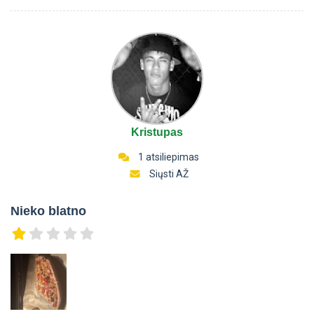
Kristupas
1 atsiliepimas
Siųsti AŽ
Nieko blatno