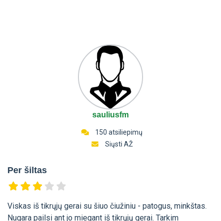
sauliusfm
150 atsiliepimų
Siųsti AŽ
Per šiltas
Viskas iš tikrųjų gerai su šiuo čiužiniu - patogus, minkštas.
Nugara pailsi ant jo miegant iš tikrųjų gerai. Tarkim