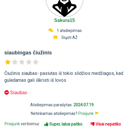
Sakura15
1 atsiliepimas
Siųsti AŽ
siaubingas čiužinis
Čiužinis siaubas- pasiutas iš tokio slidžios medžiagos, kad
gulėdamas gali iškristi iš lovos
Siaubas
Atsiliepimas parašytas:
2024.07.19
Netinkamas atsiliepimas?
Prisijunk
Prisijunk
vertinimui:
Super, labai patiko
Visai nepatiko