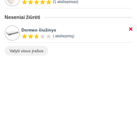
(1 atsiliepimas)
Neseniai žiūrėti
Dormeo čiužinys
( atsiliepimų)
Valyti visus įrašus