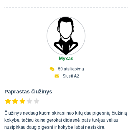
Myxas
50 atsiliepimų
Siųsti AŽ
Paprastas čiužinys
Čiužinys nedaug kuom skirasi nuo kitų dau pigesnių čiužinių
kokybe, tačiau kaina gerokai didesnė, pats turėjau vėliau
nusipirkau daug pigesni ir kokybe labai nesiskire.