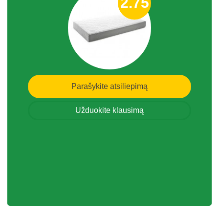
2.75
Parašykite atsiliepimą
Užduokite klausimą