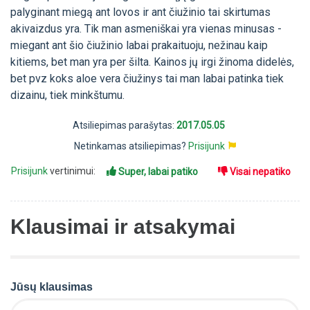
palyginant miegą ant lovos ir ant čiužinio tai skirtumas
akivaizdus yra. Tik man asmeniškai yra vienas minusas -
miegant ant šio čiužinio labai prakaituoju, nežinau kaip
kitiems, bet man yra per šilta. Kainos jų irgi žinoma didelės,
bet pvz koks aloe vera čiužinys tai man labai patinka tiek
dizainu, tiek minkštumu.
Atsiliepimas parašytas:
2017.05.05
Netinkamas atsiliepimas?
Prisijunk
Prisijunk
vertinimui:
Super, labai patiko
Visai nepatiko
Klausimai ir atsakymai
Jūsų klausimas