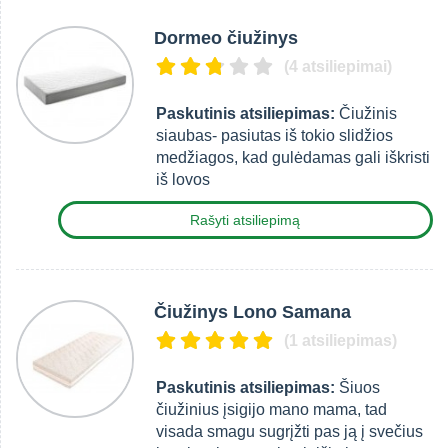
Dormeo čiužinys
(4 atsiliepimai)
Paskutinis atsiliepimas:
Čiužinis
siaubas- pasiutas iš tokio slidžios
medžiagos, kad gulėdamas gali iškristi
iš lovos
Rašyti atsiliepimą
Čiužinys Lono Samana
(1 atsiliepimas)
Paskutinis atsiliepimas:
Šiuos
čiužinius įsigijo mano mama, tad
visada smagu sugrįžti pas ją į svečius