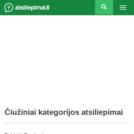
Togg
navig
Čiužiniai kategorijos atsiliepimai