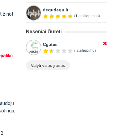
degudegu.lt
t žinot
(1 atsiliepimas)
Neseniai žiūrėti
Cgates
( atsiliepimų)
epatiko
Valyti visus įrašus
naudoju
kolinga.
 2