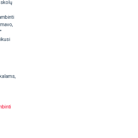
 skolų
ambinti
ormavo,
"
ikusi
ikalams,
mbinti