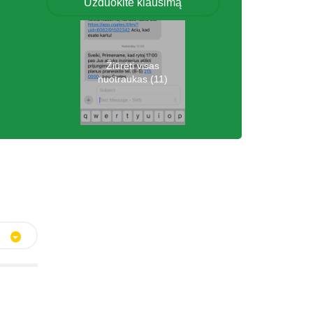
Užduokite klausimą
Žiūrėti visas
nuotraukas (11)