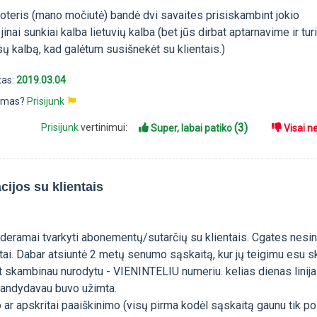
teris (mano močiutė) bandė dvi savaites prisiskambint jokio
inai sunkiai kalba lietuvių kalba (bet jūs dirbat aptarnavime ir turi
sų kalbą, kad galėtum susišnekėt su klientais.)
tas:
2019.03.04
pimas?
Prisijunk
(3)
Prisijunk
vertinimui:
Super, labai patiko
Visai n
ijos su klientais
eramai tvarkyti abonementų/sutarčių su klientais. Cgates nesi
ai. Dabar atsiuntė 2 metų senumo sąskaitą, kur jų teigimu esu s
t skambinau nurodytu - VIENINTELIU numeriu. kelias dienas linija
bandydavau buvo užimta.
 ar apskritai paaiškinimo (visų pirma kodėl sąskaitą gaunu tik po