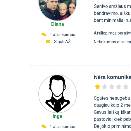
Senivo amžiaus mo
bendravimo, aišku j
bent minimaliai ru
Diana
Atsiliepimas parašy
1 atsiliepimas
Siųsti AŽ
Netinkamas atsilie
Nėra komunikac
Cgates nesugeba d
daugiau kaip 2 met
Gavus laišką iškar
Inga
pastoviai kiek pa
Be jokio priminimo
1 atsiliepimas