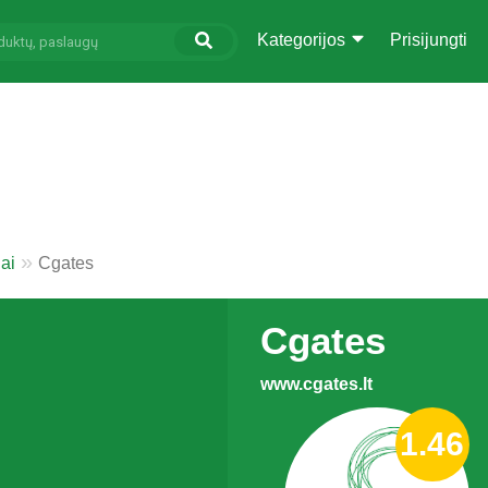
Kategorijos
Prisijungti
iai
Cgates
Cgates
www.cgates.lt
1.46