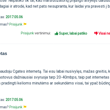
uose. Nepatiko tik tai, kad maršrutizatorių prijungti atvykęs darbu
agiai ir atrodė, kad net pats nesupranta, kur laidai yra pravesti į b
tas:
2017.05.06
pimas?
Prisijunk
Prisijunk
vertinimui:
Super, labai patiko
Visai n
etas
doju Cgates internetą. Tai esu labai nusivylęs, mažas greitis, k
stovus dažniausiai svyruoja tarp 20-40mbps, taip pat internetas
a pradingti kelioms minutėms ar sekundėms visai, tai ypač būdin
tas:
2017.05.06
pimas?
Prisijunk