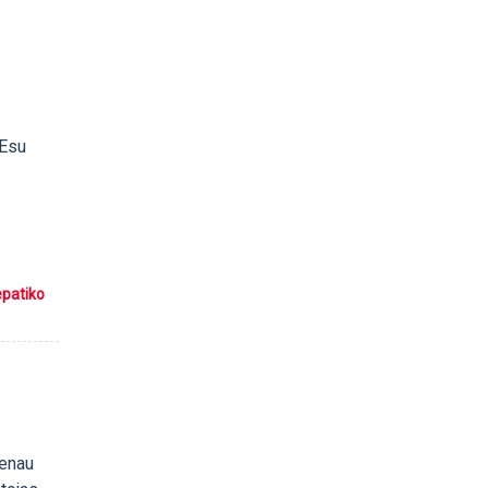
 Esu
epatiko
venau