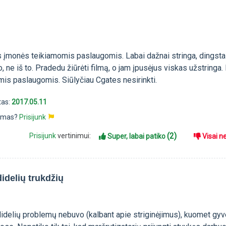
s įmonės teikiamomis paslaugomis. Labai dažnai stringa, dingsta
o, ne iš to. Pradedu žiūrėti filmą, o jam įpusėjus viskas užstringa.
mis paslaugomis. Siūlyčiau Cgates nesirinkti.
tas:
2017.05.11
pimas?
Prisijunk
(2)
Prisijunk
vertinimui:
Super, labai patiko
Visai n
didelių trukdžių
 didelių problemų nebuvo (kalbant apie striginėjimus), kuomet gy