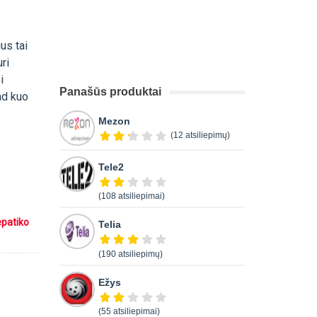
us tai
uri
i
Panašūs produktai
ad kuo
Mezon
(12 atsiliepimų)
Tele2
(108 atsiliepimai)
epatiko
Telia
(190 atsiliepimų)
Ežys
(55 atsiliepimai)