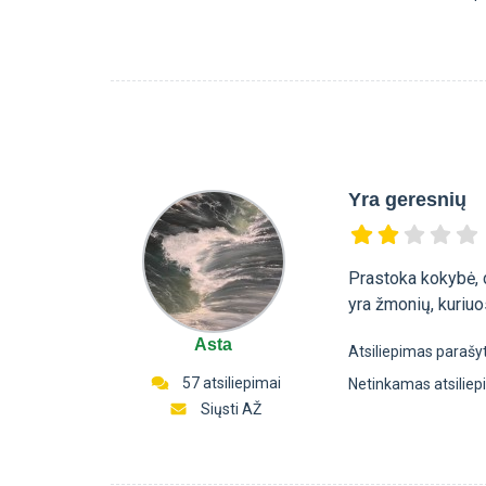
Yra geresnių
Prastoka kokybė, d
yra žmonių, kuriuo
Asta
Atsiliepimas parašy
57 atsiliepimai
Netinkamas atsilie
Siųsti AŽ