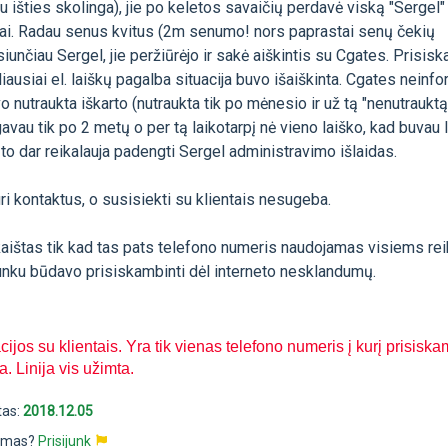
au išties skolinga), jie po keletos savaičių perdavė viską "Sergel"
bai. Radau senus kvitus (2m senumo! nors paprastai senų čekių
siunčiau Sergel, jie peržiūrėjo ir sakė aiškintis su Cgates. Prisisk
liausiai el. laiškų pagalba situacija buvo išaiškinta. Cgates neinf
o nutraukta iškarto (nutraukta tik po mėnesio ir už tą "nenutrauktą
vau tik po 2 metų o per tą laikotarpį nė vieno laiško, kad buvau l
to dar reikalauja padengti Sergel administravimo išlaidas.
uri kontaktus, o susisiekti su klientais nesugeba.
kaištas tik kad tas pats telefono numeris naudojamas visiems re
i sunku būdavo prisiskambinti dėl interneto nesklandumų.
jos su klientais. Yra tik vienas telefono numeris į kurį prisiska
 Linija vis užimta.
tas:
2018.12.05
pimas?
Prisijunk