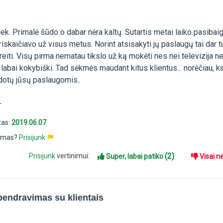
tiek. Primalė šūdo o dabar nėra kaltų. Sutartis metai laiko pasibaig
riskaičiavo už visus metus. Norint atsisakyti jų paslaugų tai dar t
reiti. Visų pirma nematau tikslo už ką mokėti nes nei televizija ne
labai kokybiški. Tad sėkmės maudant kitus klientus... norėčiau, k
dotų jūsų paslaugomis..
.
tas:
2019.06.07
pimas?
Prisijunk
(2)
Prisijunk
vertinimui:
Super, labai patiko
Visai n
bendravimas su klientais