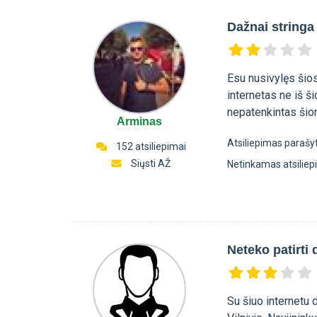
Dažnai stringa
Esu nusivylęs šio
internetas ne iš ši
nepatenkintas šio
Arminas
Atsiliepimas parašy
152 atsiliepimai
Siųsti AŽ
Netinkamas atsilie
Neteko patirti 
Su šiuo internetu