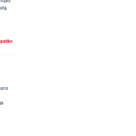
otojas
utą.
epatiko
uris
ga