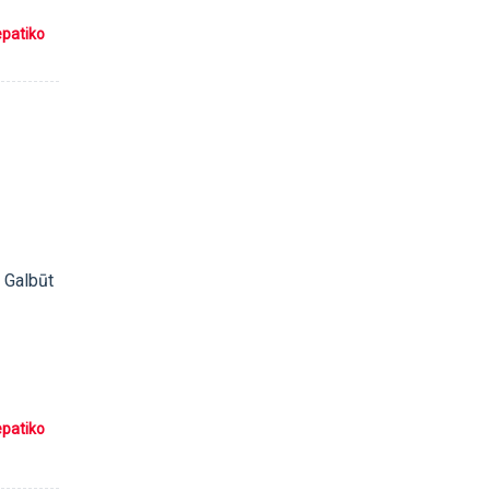
epatiko
. Galbūt
epatiko