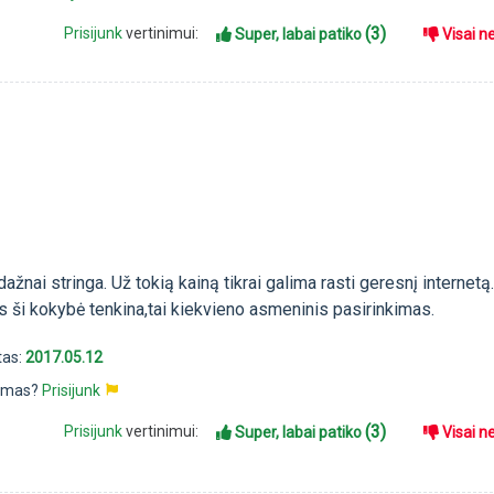
(3)
Prisijunk
vertinimui:
Super, labai patiko
Visai n
ažnai stringa. Už tokią kainą tikrai galima rasti geresnį internetą
s ši kokybė tenkina,tai kiekvieno asmeninis pasirinkimas.
tas:
2017.05.12
pimas?
Prisijunk
(3)
Prisijunk
vertinimui:
Super, labai patiko
Visai n