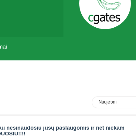
mai
Naujesni
au nesinaudosiu jūsų paslaugomis ir net niekam
OSIU!!!!