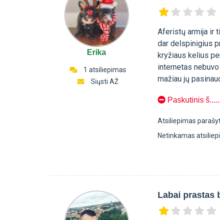
Aferistų armija ir 
dar delspinigius p
Erika
kryžiaus kelius pe
internetas nebuvo 
1 atsiliepimas
mažiau jų pasinau
Siųsti AŽ
Paskutinis š.....
Atsiliepimas parašy
Netinkamas atsilie
Labai prastas 