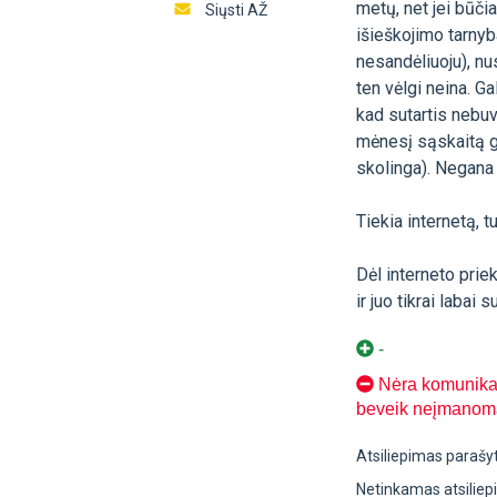
metų, net jei būči
Siųsti AŽ
išieškojimo tarny
nesandėliuoju), nu
ten vėlgi neina. Ga
kad sutartis nebuv
mėnesį sąskaitą ga
skolinga). Negana 
Tiekia internetą, t
Dėl interneto prie
ir juo tikrai laba
-
Nėra komunikaci
beveik neįmanoma.
Atsiliepimas parašy
Netinkamas atsilie