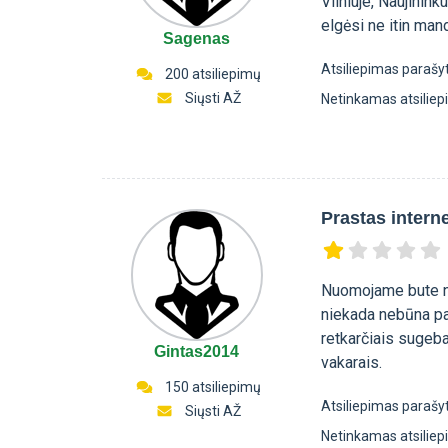
Vilniuje, Naujinink
elgėsi ne itin mand
Sagenas
Atsiliepimas parašy
200 atsiliepimų
Siųsti AŽ
Netinkamas atsilie
Prastas intern
Nuomojame bute nau
niekada nebūna pa
retkarčiais sugeb
Gintas2014
vakarais.
150 atsiliepimų
Atsiliepimas parašy
Siųsti AŽ
Netinkamas atsilie