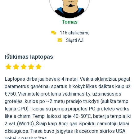
Tomas
116 atsiliepimų
Siųsti AŽ
Ištikimas laptopas
Laptopas dirba jau beveik 4 metai. Veikia sklandžiai, pagal
parametrus ganėtinai spartus ir kokybiškas daiktas kaip už
€750. Vienintelė problema vėdinimas t.y. užsinešusios
grotelės, kurios po ~2 metų pradėjo trukdyti (aukšta temp.
lėtina CPU). Tačiau su pompa prapūtus PC groteles works
like a charm. Temp. laikosi apie 40-50°C, baterija tempia iki
2 val. (Win10). Šiaip kaip Acer gan išpeiktu gamintoju labai
džiaugiuos. Tiesa buvo įsigytas iš acer.com skirtos USA
rinkai ir parsivežtas.