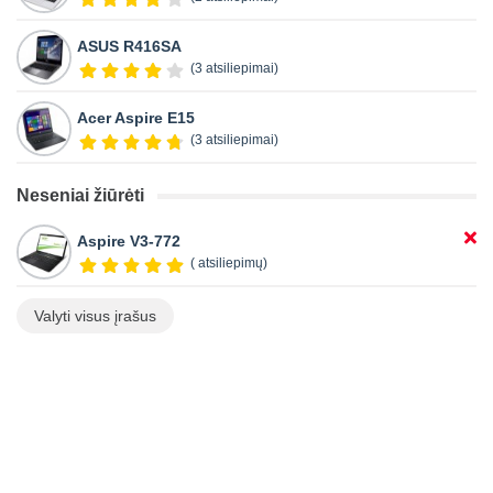
ASUS R416SA
(3 atsiliepimai)
Acer Aspire E15
(3 atsiliepimai)
Neseniai žiūrėti
Aspire V3-772
( atsiliepimų)
Valyti visus įrašus