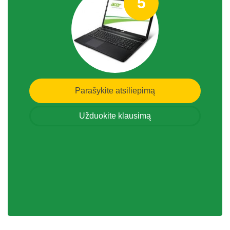
5
Parašykite atsiliepimą
Užduokite klausimą