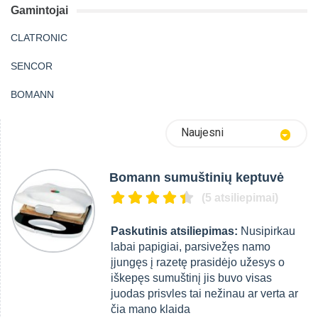
Gamintojai
CLATRONIC
SENCOR
BOMANN
Naujesni
Bomann sumuštinių keptuvė
(5 atsiliepimai)
Paskutinis atsiliepimas:
Nusipirkau
labai papigiai, parsivežęs namo
įjungęs į razetę prasidėjo užesys o
iškepęs sumuštinį jis buvo visas
juodas prisvles tai nežinau ar verta ar
čia mano klaida