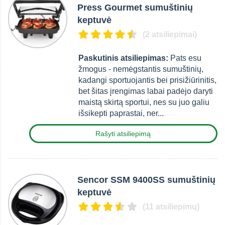
Press Gourmet sumuštinių
keptuvė
(2 atsiliepimai)
Paskutinis atsiliepimas:
Pats esu
žmogus - nemėgstantis sumuštinių,
kadangi sportuojantis bei prisižiūrinitis,
bet šitas įrengimas labai padėjo daryti
maistą skirtą sportui, nes su juo galiu
išsikepti paprastai, ner...
Rašyti atsiliepimą
Sencor SSM 9400SS sumuštinių
keptuvė
(11 atsiliepimų)