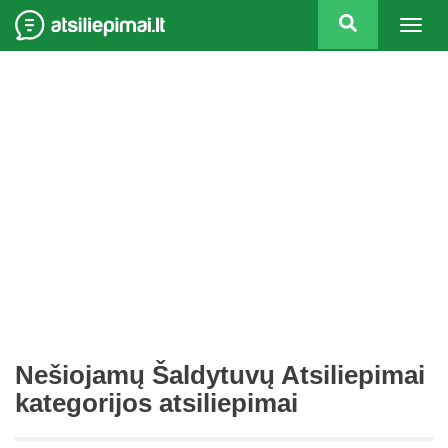
Togg
navig
Nešiojamų Šaldytuvų Atsiliepimai
kategorijos atsiliepimai