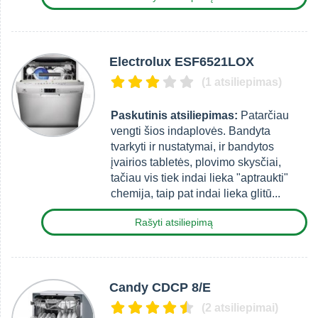
Electrolux ESF6521LOX
(1 atsiliepimas)
Paskutinis atsiliepimas:
Patarčiau
vengti šios indaplovės. Bandyta
tvarkyti ir nustatymai, ir bandytos
įvairios tabletės, plovimo skysčiai,
tačiau vis tiek indai lieka "aptraukti"
chemija, taip pat indai lieka glitū...
Rašyti atsiliepimą
Candy CDCP 8/E
(2 atsiliepimai)