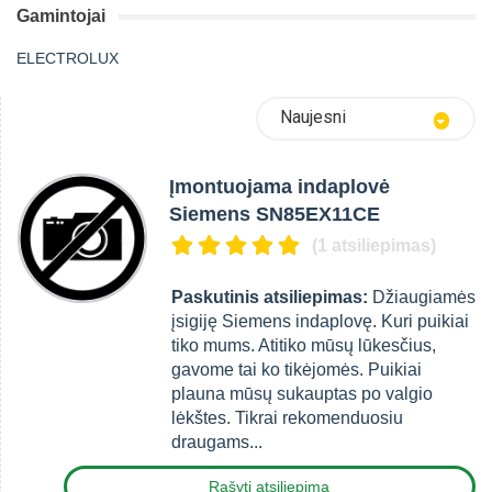
Gamintojai
ELECTROLUX
Naujesni
Įmontuojama indaplovė
Siemens SN85EX11CE
(1 atsiliepimas)
Paskutinis atsiliepimas:
Džiaugiamės
įsigiję Siemens indaplovę. Kuri puikiai
tiko mums. Atitiko mūsų lūkesčius,
gavome tai ko tikėjomės. Puikiai
plauna mūsų sukauptas po valgio
lėkštes. Tikrai rekomenduosiu
draugams...
Rašyti atsiliepimą