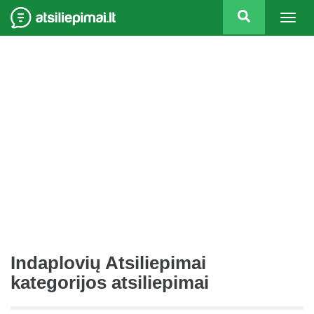
Togg
navig
Indaplovių Atsiliepimai
kategorijos atsiliepimai