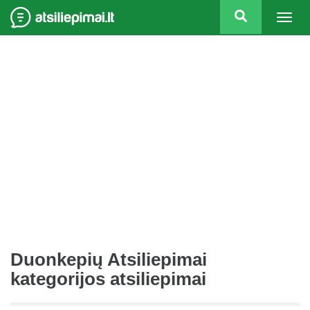
Togg
navig
Duonkepių Atsiliepimai
kategorijos atsiliepimai