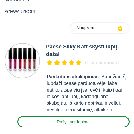
SCHWARZKOPF
Naujesni
Paese Silky Katt skysti lūpų
dažai
(1 atsiliepimas)
Paskutinis atsiliepimas:
Bandžiau šį
lubdaži pease parduotuvėje, labai
patiko atspalviu įvairovė ir kaip ilgai
laikosi ant lūpų, kadangi labai
skubejau, iš karto nepirkau ir veltui,
nes ilgai nenusilpovę, atlaike ir...
Rašyti atsiliepimą