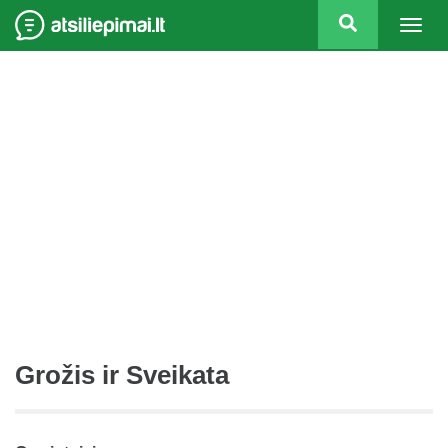
Togg
navig
Grožis ir Sveikata