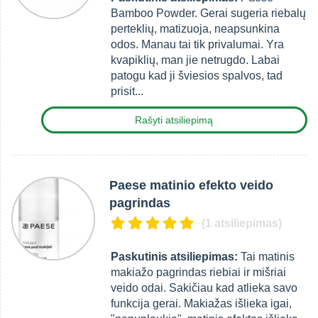
Bamboo Powder. Gerai sugeria riebalų
perteklių, matizuoja, neapsunkina
odos. Manau tai tik privalumai. Yra
kvapiklių, man jie netrugdo. Labai
patogu kad ji šviesios spalvos, tad
prisit...
Rašyti atsiliepimą
Paese matinio efekto veido
pagrindas
(1 atsiliepimas)
Paskutinis atsiliepimas:
Tai matinis
makiažo pagrindas riebiai ir mišriai
veido odai. Sakičiau kad atlieka savo
funkcija gerai. Makiažas išlieka igai,