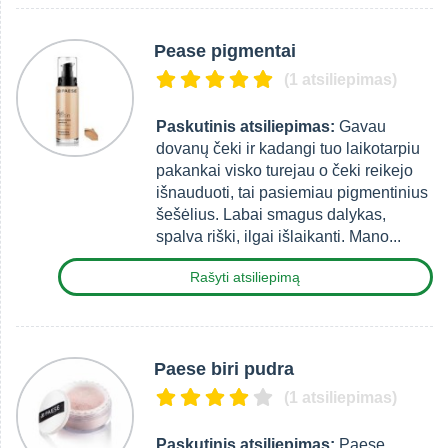
Pease pigmentai
(1 atsiliepimas)
Paskutinis atsiliepimas:
Gavau
dovanų čeki ir kadangi tuo laikotarpiu
pakankai visko turejau o čeki reikejo
išnauduoti, tai pasiemiau pigmentinius
šešėlius. Labai smagus dalykas,
spalva riški, ilgai išlaikanti. Mano...
Rašyti atsiliepimą
Paese biri pudra
(1 atsiliepimas)
Paskutinis atsiliepimas:
Paese