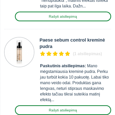
"nenuplaukia", matinis efektas išlieka
taip pat ilga laika. Dažn...
Rašyti atsiliepimą
Paese sebum control kreminė
pudra
(1 atsiliepimas)
Paskutinis atsiliepimas:
Mano
mėgstamiausia kreminė pudra. Perku
jau turbūt kokia 10 pakuotę. Labai tiko
mano veido odai. Produktas gana
lengvas, neturi stipraus maskavimo
efekto tačiau tikrai suteikia matinį
efektą...
Rašyti atsiliepimą