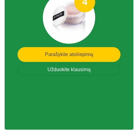
4
Parašykite atsiliepimą
Užduokite klausimą