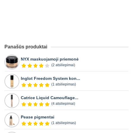
Panašūs produktai
NYX maskuojamoji priemonė
(2 atsiliepimai)
Inglot Freedom System kon...
(1 atsiliepimas)
Catrice Liquid Camouflage...
(4 atsiliepimai)
Pease pigmentai
(1 atsiliepimas)