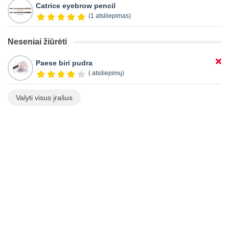
Catrice eyebrow pencil
(1 atsiliepimas)
Neseniai žiūrėti
Paese biri pudra
( atsiliepimų)
Valyti visus įrašus