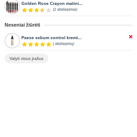
Golden Rose Crayon matini...
(2 atsiliepimai)
Neseniai žiūrėti
Paese sebum control kremi...
( atsiliepimų)
Valyti visus įrašus