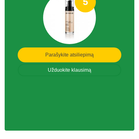
5
Parašykite atsiliepimą
Užduokite klausimą