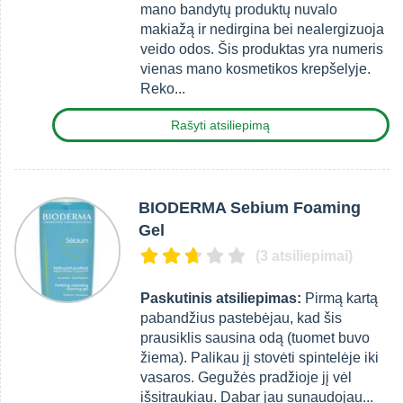
mano bandytų produktų nuvalo
makiažą ir nedirgina bei nealergizuoja
veido odos. Šis produktas yra numeris
vienas mano kosmetikos krepšelyje.
Reko...
Rašyti atsiliepimą
BIODERMA Sebium Foaming
Gel
(3 atsiliepimai)
Paskutinis atsiliepimas:
Pirmą kartą
pabandžius pastebėjau, kad šis
prausiklis sausina odą (tuomet buvo
žiema). Palikau jį stovėti spintelėje iki
vasaros. Gegužės pradžioje jį vėl
išsitraukiau. Dabar jau sunaudojau...