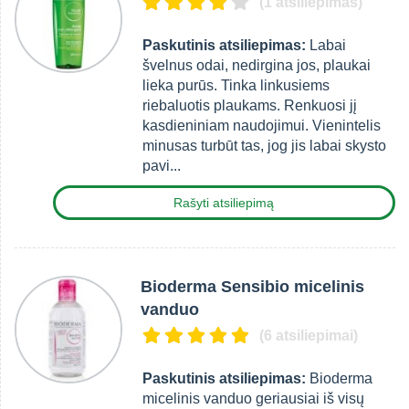
(1 atsiliepimas)
Paskutinis atsiliepimas:
Labai
švelnus odai, nedirgina jos, plaukai
lieka purūs. Tinka linkusiems
riebaluotis plaukams. Renkuosi jį
kasdieniniam naudojimui. Vienintelis
minusas turbūt tas, jog jis labai skysto
pavi...
Rašyti atsiliepimą
Bioderma Sensibio micelinis
vanduo
(6 atsiliepimai)
Paskutinis atsiliepimas:
Bioderma
micelinis vanduo geriausiai iš visų