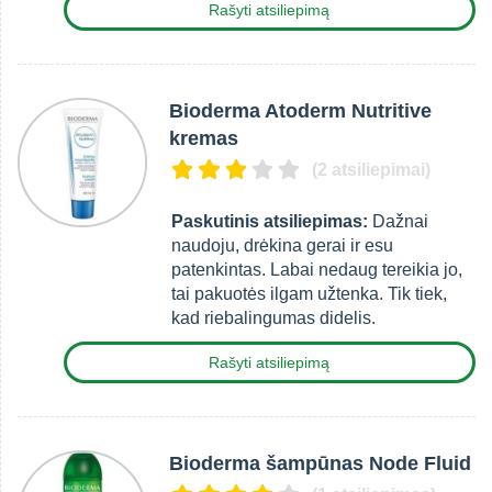
Rašyti atsiliepimą
Bioderma Atoderm Nutritive
kremas
(2 atsiliepimai)
Paskutinis atsiliepimas:
Dažnai
naudoju, drėkina gerai ir esu
patenkintas. Labai nedaug tereikia jo,
tai pakuotės ilgam užtenka. Tik tiek,
kad riebalingumas didelis.
Rašyti atsiliepimą
Bioderma šampūnas Node Fluid