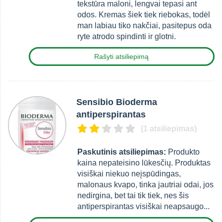
tekstūra maloni, lengvai tepasi ant
odos. Kremas šiek tiek riebokas, todėl
man labiau tiko nakčiai, pasitepus oda
ryte atrodo spindinti ir glotni.
Rašyti atsiliepimą
Sensibio Bioderma
antiperspirantas
(1 atsiliepimas)
Paskutinis atsiliepimas:
Produkto
kaina nepateisino lūkesčių. Produktas
visiškai niekuo neįspūdingas,
malonaus kvapo, tinka jautriai odai, jos
nedirgina, bet tai tik tiek, nes šis
antiperspirantas visiškai neapsaugo...