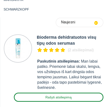
SCHWARZKOPF
Naujesni
Bioderma dehidratuotos visų
tipų odos serumas
(2 atsiliepimai)
Paskutinis atsiliepimas:
Man labai
patiko. Priemonė labai skalsi, lengva,
vos užsitepus iš kart dingsta odos
tempimo jausmas. Laikui bėgant tikrai
padėjo - oda tapo pastebimai lygesnė,
švelnesnė.
Rašyti atsiliepimą