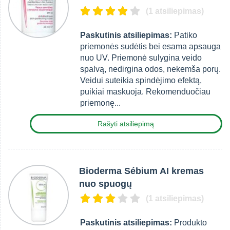
(1 atsiliepimas)
Paskutinis atsiliepimas:
Patiko
priemonės sudėtis bei esama apsauga
nuo UV. Priemonė sulygina veido
spalvą, nedirgina odos, nekemša porų.
Veidui suteikia spindėjimo efektą,
puikiai maskuoja. Rekomenduočiau
priemonę...
Rašyti atsiliepimą
Bioderma Sébium AI kremas
nuo spuogų
(1 atsiliepimas)
Paskutinis atsiliepimas:
Produkto