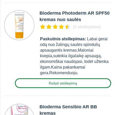
Bioderma Photoderm AR SPF50
kremas nuo saulės
(2 atsiliepimai)
Paskutinis atsiliepimas:
Labai gerai
odą nuo žalingų saulės spindulių
apsaugantis kremas.Maloniai
kvepia,suteikia ilgalaikę apsaugą,
ekonomiškai naudojasi, todėl užtenka
ilgam.Kaina pakankamai
gera.Rekomenduoju.
Rašyti atsiliepimą
Bioderma Sensibio AR BB
kremas