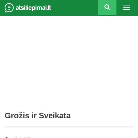
Togg
navig
Grožis ir Sveikata