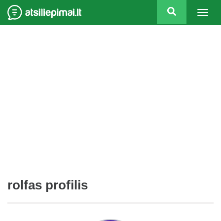
Togg
navig
rolfas profilis