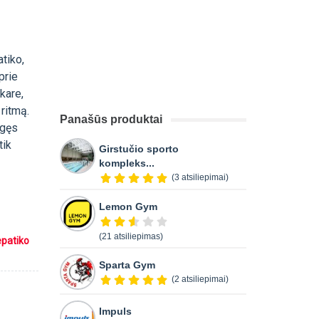
tiko,
prie
akare,
 ritmą.
Panašūs produktai
ūgęs
tik
Girstučio sporto
kompleks...
(3 atsiliepimai)
Lemon Gym
(21 atsiliepimas)
epatiko
Sparta Gym
(2 atsiliepimai)
Impuls