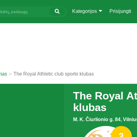
Kategorijos
Prisijungti
umas
The Royal Athletic club sporto klubas
The Royal At
klubas
M. K. Čiurlionio g. 84, Vilniu
3