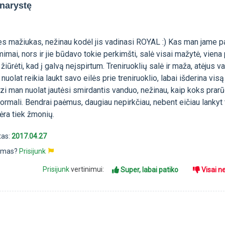
 narystę
es mažiukas, nežinau kodėl jis vadinasi ROYAL :) Kas man jame pa
mimai, nors ir jie būdavo tokie perkimšti, salė visai mažytė, viena 
žiūrėti, kad į galvą neįspirtum. Treniruoklių salė ir maža, atėjus v
 nuolat reikia laukt savo eilės prie treniruoklio, labai išderina visą
zi man nuolat jautėsi smirdantis vanduo, nežinau, kaip koks prar
 normali. Bendrai paėmus, daugiau nepirkčiau, nebent eičiau lankyt 
ėra tiek žmonių.
tas:
2017.04.27
pimas?
Prisijunk
Prisijunk
vertinimui:
Super, labai patiko
Visai n