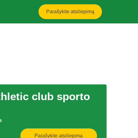
Parašykite atsiliepimą
hletic club sporto
s
Parašykite atsiliepimą