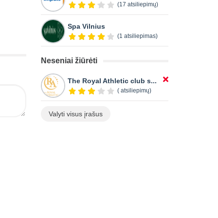
(17 atsiliepimų)
Spa Vilnius
(1 atsiliepimas)
Neseniai žiūrėti
The Royal Athletic club s...
( atsiliepimų)
Valyti visus įrašus