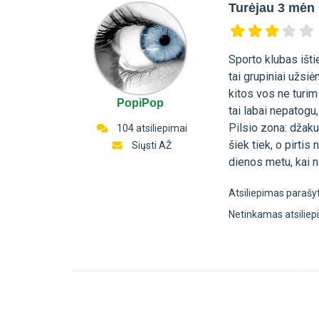
Turėjau 3 mėn
Sporto klubas išti
tai grupiniai užsiė
kitos vos ne turim 
PopiPop
tai labai nepatogu,
Pilsio zona: džaku
104 atsiliepimai
šiek tiek, o pirtis
Siųsti AŽ
dienos metu, kai n
Atsiliepimas parašy
Netinkamas atsilie