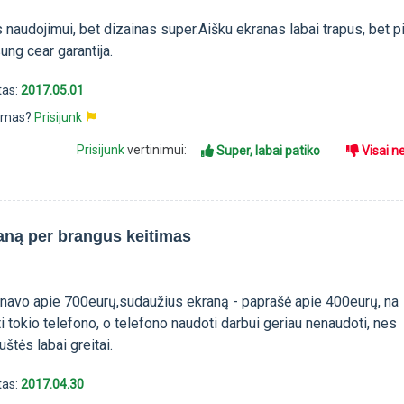
 naudojimui, bet dizainas super.Aišku ekranas labai trapus, bet 
g cear garantija.
tas:
2017.05.01
pimas?
Prisijunk
Prisijunk
vertinimui:
Super, labai patiko
Visai n
aną per brangus keitimas
navo apie 700eurų,sudaužius ekraną - paprašė apie 400eurų, na
 tokio telefono, o telefono naudoti darbui geriau nenaudoti, nes
štės labai greitai.
tas:
2017.04.30