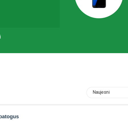
i
Naujesni
 patogus