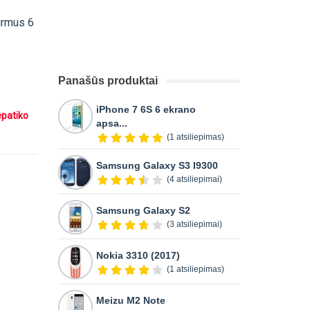
pirmus 6
Panašūs produktai
iPhone 7 6S 6 ekrano
epatiko
apsa...
(1 atsiliepimas)
Samsung Galaxy S3 I9300
(4 atsiliepimai)
Samsung Galaxy S2
(3 atsiliepimai)
Nokia 3310 (2017)
(1 atsiliepimas)
Meizu M2 Note