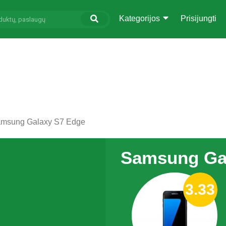
Kategorijos
Prisijungti
msung Galaxy S7 Edge
Samsung Ga
3.33