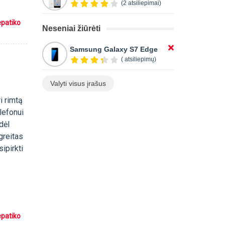
(2 atsiliepimai)
epatiko
Neseniai žiūrėti
Samsung Galaxy S7 Edge
( atsiliepimų)
Valyti visus įrašus
i rimtą
lefonui
dėl
greitas
ipirkti
epatiko