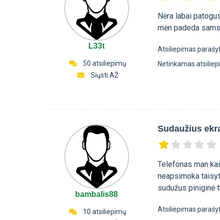
Nėra labai patogus
mėn padeda samsun
L33t
Atsiliepimas parašy
50 atsiliepimų
Netinkamas atsilie
Siųsti AŽ
Sudaužius ekr
Telefonas man kai
neapsimoka taisyti
sudužus piniginė tu
bambalis88
Atsiliepimas parašy
10 atsiliepimų