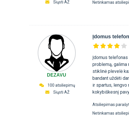
Siųsti AŽ
Netinkamas atsilie
Įdomus telefo
Įdomus telefonas 
problemą, galima n
stiklinė plevelė ka
DEZAVU
bandant uždėti dar
ir spartus, lengvo
100 atsiliepimų
kokybiškesnį pavy
Siųsti AŽ
Atsiliepimas parašy
Netinkamas atsilie