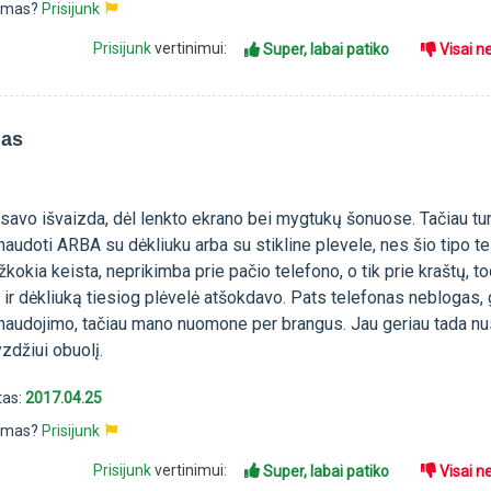
pimas?
Prisijunk
Prisijunk
vertinimui:
Super, labai patiko
Visai n
nas
savo išvaizda, dėl lenkto ekrano bei mygtukų šonuose. Tačiau tur
audoti ARBA su dėkliuku arba su stikline plevele, nes šio tipo te
žkokia keista, neprikimba prie pačio telefono, o tik prie kraštų, to
 ir dėkliuką tiesiog plėvelė atšokdavo. Pats telefonas neblogas, 
 naudojimo, tačiau mano nuomone per brangus. Jau geriau tada nus
zdžiui obuolį.
tas:
2017.04.25
pimas?
Prisijunk
Prisijunk
vertinimui:
Super, labai patiko
Visai n