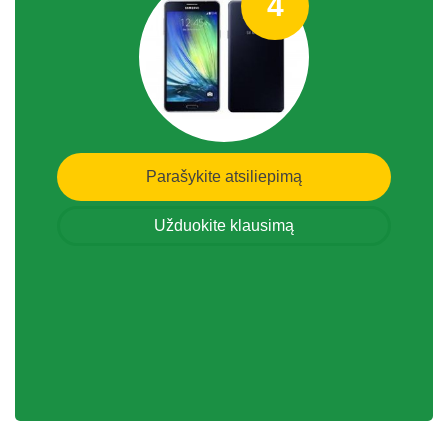
4
Parašykite atsiliepimą
Užduokite klausimą