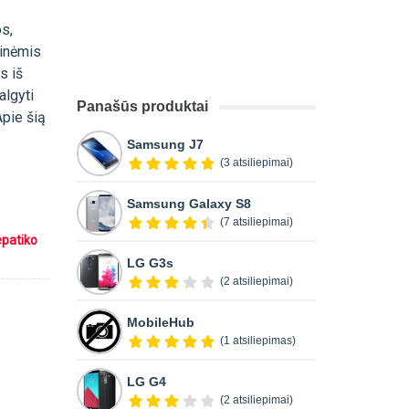
os,
ninėmis
s iš
algyti
Panašūs produktai
Apie šią
Samsung J7
(3 atsiliepimai)
Samsung Galaxy S8
(7 atsiliepimai)
epatiko
LG G3s
(2 atsiliepimai)
MobileHub
(1 atsiliepimas)
LG G4
(2 atsiliepimai)