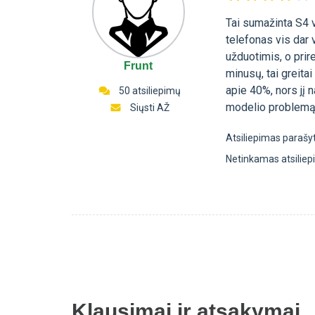
Tai sumažinta S4 v
telefonas vis dar 
užduotimis, o prir
Frunt
minusų, tai greita
apie 40%, nors jį 
50 atsiliepimų
modelio problemą 
Siųsti AŽ
Atsiliepimas parašy
Netinkamas atsilie
Klausimai ir atsakymai