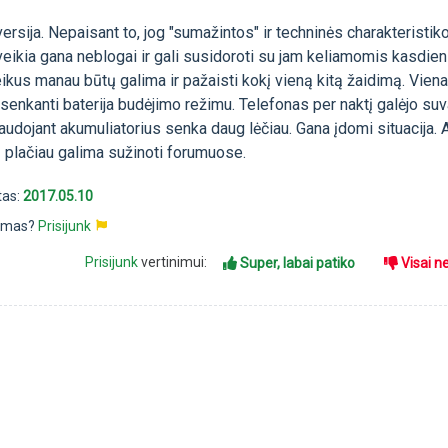
ersija. Nepaisant to, jog "sumažintos" ir techninės charakteristik
veikia gana neblogai ir gali susidoroti su jam keliamomis kasdie
eikus manau būtų galima ir pažaisti kokį vieną kitą žaidimą. Viena
i senkanti baterija budėjimo režimu. Telefonas per naktį galėjo suv
naudojant akumuliatorius senka daug lėčiau. Gana įdomi situacija. 
plačiau galima sužinoti forumuose.
tas:
2017.05.10
pimas?
Prisijunk
Prisijunk
vertinimui:
Super, labai patiko
Visai n