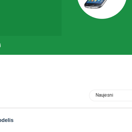
i
Naujesni
delis