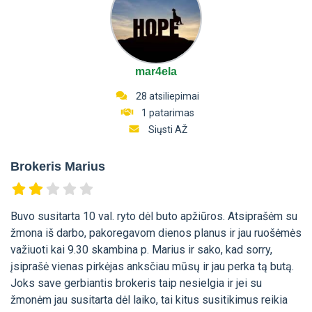
mar4ela
28 atsiliepimai
1 patarimas
Siųsti AŽ
Brokeris Marius
Buvo susitarta 10 val. ryto dėl buto apžiūros. Atsiprašėm su
žmona iš darbo, pakoregavom dienos planus ir jau ruošėmės
važiuoti kai 9.30 skambina p. Marius ir sako, kad sorry,
įsiprašė vienas pirkėjas anksčiau mūsų ir jau perka tą butą.
Joks save gerbiantis brokeris taip nesielgia ir jei su
žmonėm jau susitarta dėl laiko, tai kitus susitikimus reikia