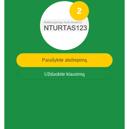
2
Parašykite atsiliepimą
Užduokite klausimą