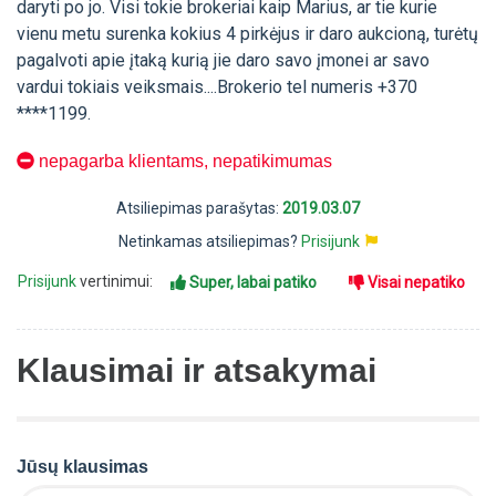
daryti po jo. Visi tokie brokeriai kaip Marius, ar tie kurie
vienu metu surenka kokius 4 pirkėjus ir daro aukcioną, turėtų
pagalvoti apie įtaką kurią jie daro savo įmonei ar savo
vardui tokiais veiksmais....Brokerio tel numeris +370
****1199.
nepagarba klientams, nepatikimumas
Atsiliepimas parašytas:
2019.03.07
Netinkamas atsiliepimas?
Prisijunk
Prisijunk
vertinimui:
Super, labai patiko
Visai nepatiko
Klausimai ir atsakymai
Jūsų klausimas