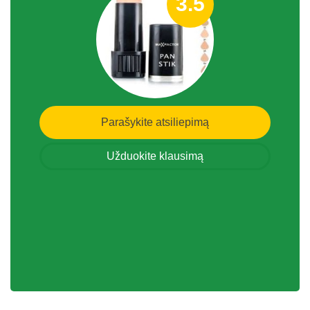
3.5
Parašykite atsiliepimą
Užduokite klausimą