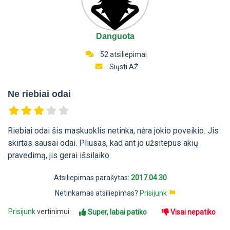
Danguota
52 atsiliepimai
Siųsti AŽ
Ne riebiai odai
Riebiai odai šis maskuoklis netinka, nėra jokio poveikio. Jis
skirtas sausai odai. Pliusas, kad ant jo užsitepus akių
pravedimą, jis gerai išsilaiko.
Atsiliepimas parašytas:
2017.04.30
Netinkamas atsiliepimas?
Prisijunk
Prisijunk
vertinimui:
Super, labai patiko
Visai nepatiko