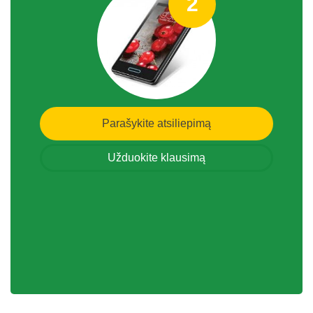
2
Parašykite atsiliepimą
Užduokite klausimą