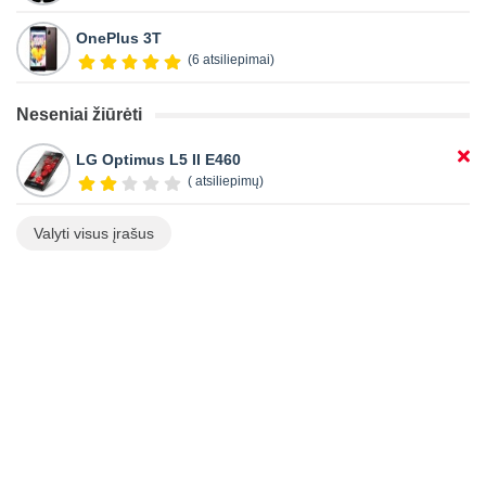
OnePlus 3T
(6 atsiliepimai)
Neseniai žiūrėti
LG Optimus L5 II E460
( atsiliepimų)
Valyti visus įrašus