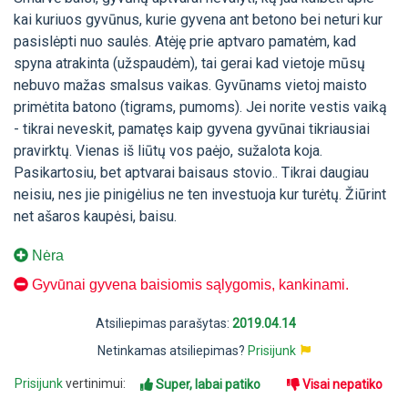
kai kuriuos gyvūnus, kurie gyvena ant betono bei neturi kur
pasislėpti nuo saulės. Atėję prie aptvaro pamatėm, kad
spyna atrakinta (užspaudėm), tai gerai kad vietoje mūsų
nebuvo mažas smalsus vaikas. Gyvūnams vietoj maisto
primėtita batono (tigrams, pumoms). Jei norite vestis vaiką
- tikrai neveskit, pamatęs kaip gyvena gyvūnai tikriausiai
pravirktų. Vienas iš liūtų vos paėjo, sužalota koja.
Pasikartosiu, bet aptvarai baisaus stovio.. Tikrai daugiau
neisiu, nes jie pinigėlius ne ten investuoja kur turėtų. Žiūrint
net ašaros kaupėsi, baisu.
Nėra
Gyvūnai gyvena baisiomis sąlygomis, kankinami.
Atsiliepimas parašytas:
2019.04.14
Netinkamas atsiliepimas?
Prisijunk
Prisijunk
vertinimui:
Super, labai patiko
Visai nepatiko