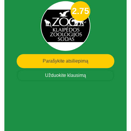
2.75
Parašykite atsiliepimą
Užduokite klausimą