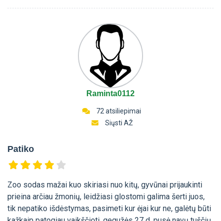
Raminta0112
72 atsiliepimai
Siųsti AŽ
Patiko
Zoo sodas mažai kuo skiriasi nuo kitų, gyvūnai prijaukinti
prieina arčiau žmonių, leidžiasi glostomi galima šerti juos,
tik nepatiko išdėstymas, pasimeti kur ėjai kur ne, galėtų būti
kažkaip patogiau vaikščioti, gegužės 27 d. pusė navų tuščių