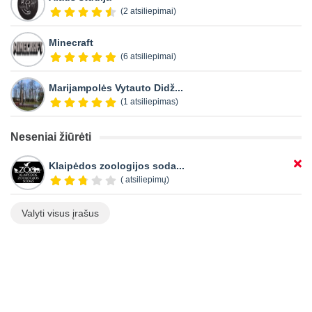
(2 atsiliepimai)
Minecraft
(6 atsiliepimai)
Marijampolės Vytauto Didž...
(1 atsiliepimas)
Neseniai žiūrėti
Klaipėdos zoologijos soda...
( atsiliepimų)
Valyti visus įrašus