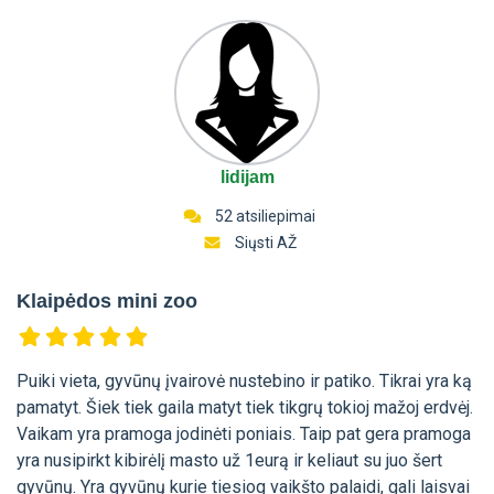
lidijam
52 atsiliepimai
Siųsti AŽ
Klaipėdos mini zoo
Puiki vieta, gyvūnų įvairovė nustebino ir patiko. Tikrai yra ką
pamatyt. Šiek tiek gaila matyt tiek tikgrų tokioj mažoj erdvėj.
Vaikam yra pramoga jodinėti poniais. Taip pat gera pramoga
yra nusipirkt kibirėlį masto už 1eurą ir keliaut su juo šert
gyvūnų. Yra gyvūnų kurie tiesiog vaikšto palaidi, gali laisvai