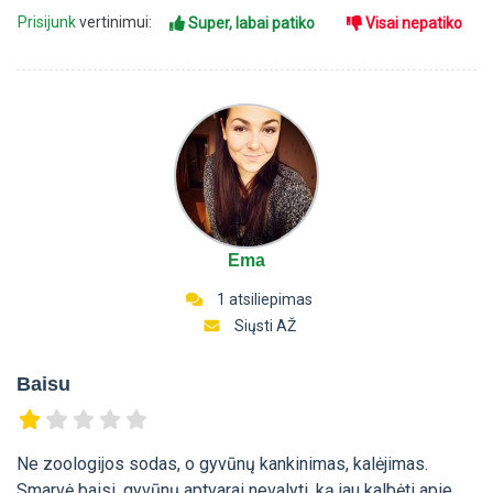
Prisijunk
vertinimui:
Super, labai patiko
Visai nepatiko
Ema
1 atsiliepimas
Siųsti AŽ
Baisu
Ne zoologijos sodas, o gyvūnų kankinimas, kalėjimas.
Smarvė baisi, gyvūnų aptvarai nevalyti, ką jau kalbėti apie