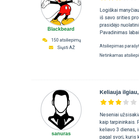
Logiškai manyčiau,
iš savo srities pro
prasidėjo nuolatini
Blackbeard
Pavadinimas labai k
150 atsiliepimų
Atsiliepimas parašy
Siųsti AŽ
Netinkamas atsilie
Keliauja ilgiau
Neseniai užsisaki
kaip tarpininkais.
keliavo 3 dienas, 
sanuras
pagal svorį, kuri