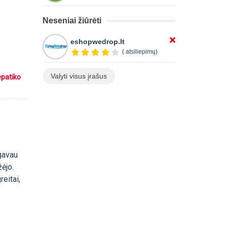
Neseniai žiūrėti
eshopwedrop.lt
( atsiliepimų)
Valyti visus įrašus
epatiko
 gavau
žėjo.
reitai,