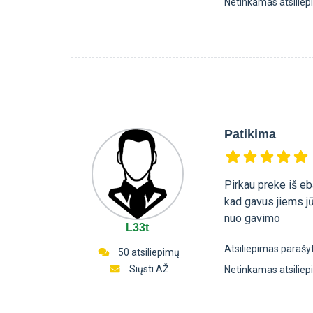
Netinkamas atsilie
Patikima
Pirkau preke iš eb
kad gavus jiems jū
nuo gavimo
L33t
Atsiliepimas parašy
50 atsiliepimų
Siųsti AŽ
Netinkamas atsilie