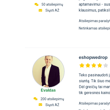
aptarnavimui - su
50 atsiliepimų
klausimus, patiksl
Siųsti AŽ
Atsiliepimas parašy
Netinkamas atsilie
eshopwedrop
Teko pasinaudoti j
siuntą. Tik šiuo me
Dėl greičių tai man
Evaldas
tik geresnės kaino
200 atsiliepimų
Atsiliepimas parašy
Siųsti AŽ