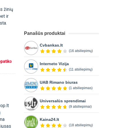
s žinių
et ir
sta.
Panašūs produktai
Cvbankas.lt
(16 atsiliepimų)
epatiko
Interneto Vizija
(11 atsiliepimų)
UAB Rimano biuras
(1 atsiliepimas)
Universalūs sprendimai
op.lt
(9 atsiliepimai)
ų
ama
Kaina24.lt
(18 atsiliepimų)
liusas