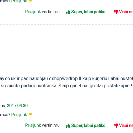
pimas?
Prisijunk
Prisijunk
vertinimui:
Super, labai patiko
Visai n
ay.co.uk ir pasinaudojau eshopwedrop.lt kaip kurjeriu.Labai nuste
sų siuntą padaro nuotrauka. Šiaip ganėtinai greitai pristatė apie 
tas:
2017.04.30
pimas?
Prisijunk
Prisijunk
vertinimui:
Super, labai patiko
Visai n