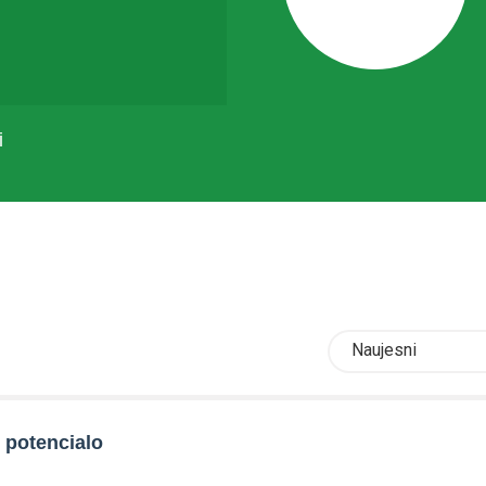
i
Naujesni
 potencialo