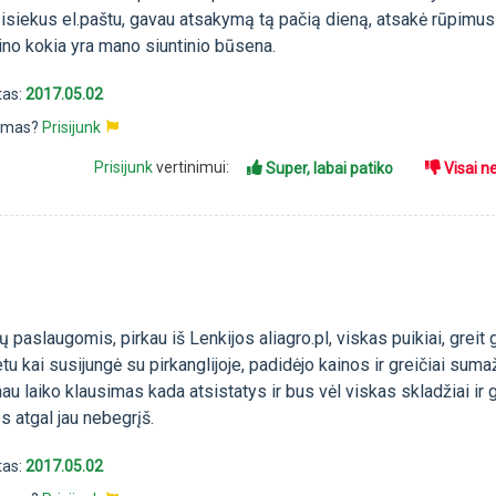
sisiekus el.paštu, gavau atsakymą tą pačią dieną, atsakė rūpimus
ino kokia yra mano siuntinio būsena.
tas:
2017.05.02
pimas?
Prisijunk
Prisijunk
vertinimui:
Super, labai patiko
Visai n
ų paslaugomis, pirkau iš Lenkijos aliagro.pl, viskas puikiai, greit
tu kai susijungė su pirkanglijoje, padidėjo kainos ir greičiai suma
au laiko klausimas kada atsistatys ir bus vėl viskas skladžiai ir g
s atgal jau nebegrįš.
tas:
2017.05.02