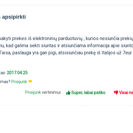
apsipirkti
kyti prekes iš elektroninių parduotuvių , kurios nesiunčia preki
unu, kad galima sekti siuntas ir atsiunčiama informacija apie siunt
Tiesa, paslauga yra gan pigi, atsisiunčiau prekę iš Italijos už 7eur
tas:
2017.04.25
pimas?
Prisijunk
Prisijunk
vertinimui:
Super, labai patiko
Visai n