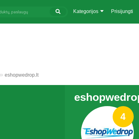
Kategorijos
Prisijungti
eshopwedrop.lt
eshopwedrop
4