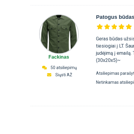
Patogus būdas 
Geras būdas užsisa
tiesiogiai į LT. Ša
judėjimą į emailą. 
Fackinas
(30x20x5)~
50 atsiliepimų
Atsiliepimas parašy
Siųsti AŽ
Netinkamas atsilie