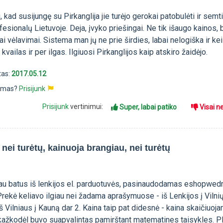
 kad susijungę su Pirkanglija jie turėjo gerokai patobulėti ir semti
fesionalų Lietuvoje. Deja, įvyko priešingai. Ne tik išaugo kainos, b
ai vėlavimai. Sistema man jų ne prie širdies, labai nelogiška ir kei
vailas ir per ilgas. Ilgiuosi Pirkanglijos kaip atskiro žaidėjo.
tas:
2017.05.12
pimas?
Prisijunk
Prisijunk
vertinimui:
Super, labai patiko
Visai n
, nei turėtų, kainuoja brangiau, nei turėtų
au batus iš lenkijos el. parduotuvės, pasinaudodamas eshopwedr
 Prekė keliavo ilgiau nei žadama aprašymuose - iš Lenkijos į Vilni
iš Vilniaus į Kauną dar 2. Kaina taip pat didesnė - kaina skaičiuoj
s kažkodėl buvo suapvalintas pamirštant matematines taisykles. P