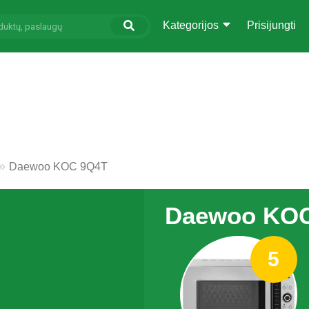
Kategorijos
Prisijungti
Daewoo KOC 9Q4T
Daewoo KO
5