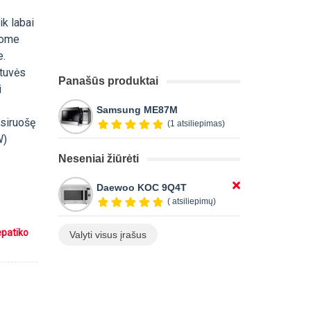
ik labai
inome
e.
rtuvės
Panašūs produktai
i
Samsung ME87M
asiruošę
(1 atsiliepimas)
W)
Neseniai žiūrėti
Daewoo KOC 9Q4T
( atsiliepimų)
epatiko
Valyti visus įrašus