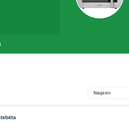
i
Naujesni
tebėta