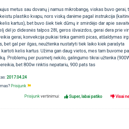
aujus metus sau dovanų į namus mikrobangę, viskas buvo gerai, t
keistu plastiko kvapu, nors viską darėme pagal instrukcija (kait
kelis kartus), bet buvo šiek tiek dūmų ir smirdėjo dar apie savait
lį dėl jo didesnės talpos 28l, geros išvaizdos, gerai dera prie vi
eikia gerai, konvekcija puikiai tinka gaminti picas, atšaldymas irg
, bet gal per ilgas, neužtenka nustatyti tiek laiko kiek parašyta
ka kartoti kelis kartus. Užima gan daug vietos, mes tam buvome p
iuką. Problemų per pusmetį nekilo, galingumo tikrai užtenka (900
ereikia, bet 800w rinktis nepatariu, 900 pats tas
tas:
2017.04.24
pimas?
Prisijunk
Prisijunk
vertinimui:
Super, labai patiko
Visai n