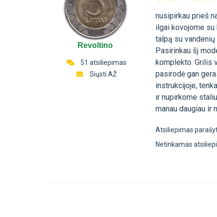
nusipirkau prieš n
ilgai kovojome su 
talpą su vandenių 
Revoltino
Pasirinkau šį mode
komplekto. Grilis v
51 atsiliepimas
pasirodė gan geras
Siųsti AŽ
instrukcijoje, ten
ir nupirkome stal
manau daugiau ir n
Atsiliepimas parašy
Netinkamas atsilie