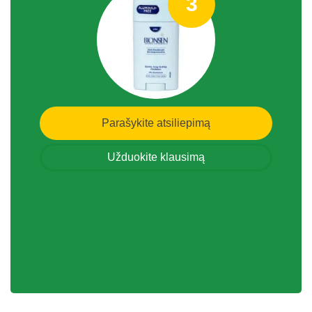
3
Parašykite atsiliepimą
Užduokite klausimą