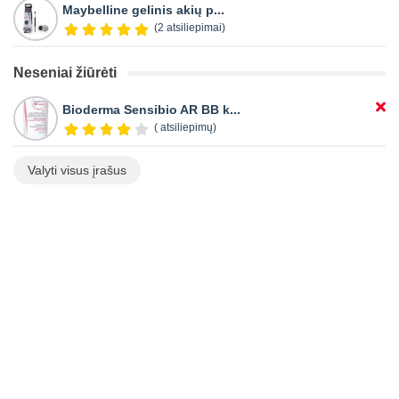
Maybelline gelinis akių p...
(2 atsiliepimai)
Neseniai žiūrėti
Bioderma Sensibio AR BB k...
( atsiliepimų)
Valyti visus įrašus