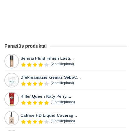
Panašūs produktai
Sensai Fluid Finish Lasti...
(2 atsiliepimai)
Drėkinamasis kremas SeboC...
(2 atsiliepimai)
Killer Queen Katy Perry....
(1 atsiliepimas)
Catrice HD Liquid Coverag...
(1 atsiliepimas)