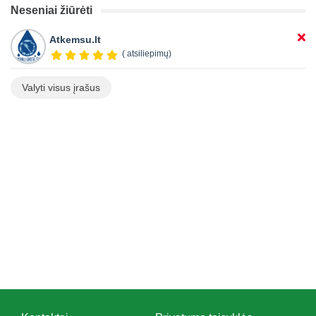
Neseniai žiūrėti
Atkemsu.lt
( atsiliepimų)
Valyti visus įrašus