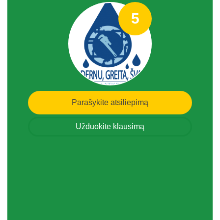
5
Parašykite atsiliepimą
Užduokite klausimą