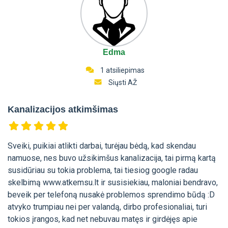
Edma
1 atsiliepimas
Siųsti AŽ
Kanalizacijos atkimšimas
Sveiki, puikiai atlikti darbai, turėjau bėdą, kad skendau
namuose, nes buvo užsikimšus kanalizacija, tai pirmą kartą
susidūriau su tokia problema, tai tiesiog google radau
skelbimą www.atkemsu.lt ir susisiekiau, maloniai bendravo,
beveik per telefoną nusakė problemos sprendimo būdą :D
atvyko trumpiau nei per valandą, dirbo profesionaliai, turi
tokios įrangos, kad net nebuvau matęs ir girdėjęs apie