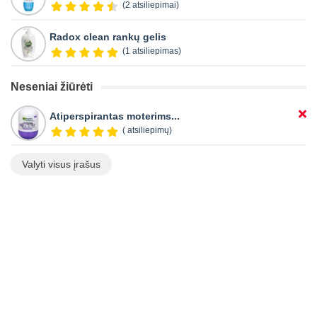
(2 atsiliepimai)
Radox clean rankų gelis
(1 atsiliepimas)
Neseniai žiūrėti
Atiperspirantas moterims...
( atsiliepimų)
Valyti visus įrašus