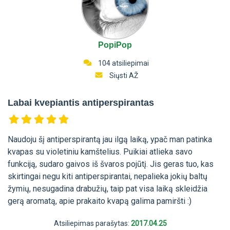
PopiPop
104 atsiliepimai
Siųsti AŽ
Labai kvepiantis antiperspirantas
Naudoju šį antiperspirantą jau ilgą laiką, ypač man patinka
kvapas su violetiniu kamštelius. Puikiai atlieka savo
funkciją, sudaro gaivos iš švaros pojūtį. Jis geras tuo, kas
skirtingai negu kiti antiperspirantai, nepalieka jokių baltų
žymių, nesugadina drabužių, taip pat visa laiką skleidžia
gerą aromatą, apie prakaito kvapą galima pamiršti :)
Atsiliepimas parašytas:
2017.04.25