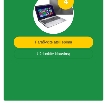
4
Parašykite atsiliepimą
Užduokite klausimą