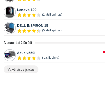
Lenovo 100
(1 atsiliepimas)
DELL INSPIRON 15
(5 atsiliepimai)
Neseniai žiūrėti
Asus x550l
( atsiliepimų)
Valyti visus įrašus