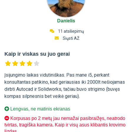
Danielis
11 atsiliepimų
Siųsti AŽ
Kaip ir viskas su juo gerai
Įsijungimo laikas vidutiniškas. Pas mane i5, perkant
konsultantas patikino, kad geriausias iki 2000lt nešiojamas
dirbti Autocad ir Solidworks, tačiau buvo strigimo (buvęs
kompas silpnesnis bet veikė geriau).
Lengvas, ne matinis ekranas
Korpusas po 2 metų jau nemažai pasibraižęs, neatrodo
tvirtas, tragiška kamera. Kaip ir visų asus klibantis krovimo
lizdas