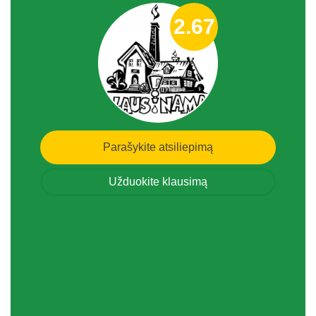
2.67
Parašykite atsiliepimą
Užduokite klausimą