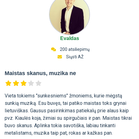
Evaldas
200 atsiliepimų
Siųsti AŽ
Maistas skanus, muzika ne
Vieta tokiems "sunkesniems" žmoniems, kurie mėgstą
sunkią muziką. Esu buvęs, tai patiko maistas toks grynai
lietuviškas. Gausus pasirinkimas patiekalų prie alaus kaip
pvz. Kiaulės koja, žirniai su spirgučiais ir pan. Maistas tikrai
buvo skanus. Aplinka tokia savotiška, labiau tinkanti
metalistams, muzika taip pat, rokas ar kažkas pan.