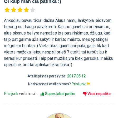
Oi kaip man čia patinka :)
Anksčiau buvau tikrai dažna Alaus namų lankytoja, eidavom
tiesiog su draugu pavakaroti. Kainos ganėtinai prieinamos,
alus skanus bei yra nemažas jos pasirinkimas, džiugu, kad
taip pat galima užsisakyti ir karšto maisto, mes ypatingai
mėgstam buritas :) Vieta tikrai ganėtinai jauki, gaila tik kad
vietos mažoka, jeigu nespėji prieš 7 ateiti, tai turbūt jau ir
nerasi kur prisėsti. Taip pat muzika yra kiek garsoka, ir aišku
specifinė, bet tai aplinkai tikrai tinka :)
Atsiliepimas parašytas:
2017.05.12
Netinkamas atsiliepimas?
Prisijunk
Prisijunk
vertinimui:
Super, labai patiko
Visai nepatiko