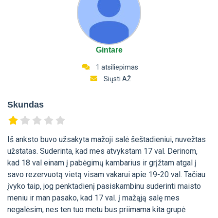
Gintare
1 atsiliepimas
Siųsti AŽ
Skundas
Iš anksto buvo užsakyta mažoji salė šeštadieniui, nuvežtas
užstatas. Suderinta, kad mes atvykstam 17 val. Derinom,
kad 18 val einam į pabėgimų kambarius ir grįžtam atgal į
savo rezervuotą vietą visam vakarui apie 19-20 val. Tačiau
įvyko taip, jog penktadienį pasiskambinu suderinti maisto
meniu ir man pasako, kad 17 val. į mažąją salę mes
negalėsim, nes ten tuo metu bus priimama kita grupė