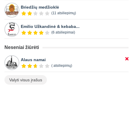
Briedžių medžioklė
(11 atsiliepimų)
Emilio Užkandinė & kebaba...
(6 atsiliepimai)
Neseniai žiūrėti
Alaus namai
( atsiliepimų)
Valyti visus įrašus