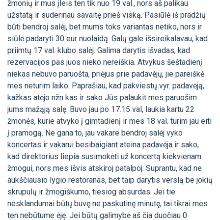
žmonių ir mus įleis ten tik nuo 19 val., nors aš palikau
užstatą ir suderinau savaitę prieš viską. Pasiūlė iš pradžių
būti bendroj salėj, bet mums toks variantas netiko, nors ir
siūlė padaryti 30 eur nuolaidą. Galų gale išsireikalavau, kad
priimtų 17 val. klubo salėj. Galima darytis išvadas, kad
rezervacijos pas juos nieko nereiškia. Atvykus šeštadienį
niekas nebuvo paruošta, priėjus prie padavėjų, jie pareiškė
mes neturim laiko. Paprašiau, kad pakviestų vyr. padavėją,
kažkas atėjo nžn kas ir sako Jūs palaukit mes paruošim
jums mažąją salę. Buvo jau po 17.15 val, laukia kartu 22
žmonės, kurie atvyko į gimtadienį ir mes 18 val. turim jau eiti
į pramogą. Ne gana to, jau vakare bendroj salėj vyko
koncertas ir vakarui besibaigiant ateina padavėja ir sako,
kad direktorius liepia susimokėti už koncertą kiekvienam
žmogui, nors mes išvis atskiroj patalpoj. Suprantu, kad ne
aukščiausio lygio restoranas, bet taip darytis verslą be jokių
skrupulų ir žmogiškumo, tiesiog absurdas. Jei tie
nesklandumai būtų buvę ne paskutinę minutę, tai tikrai mes
ten nebūtume ėję. Jei būtų galimybė aš čia duočiau 0