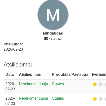
Mindaugas
Siųsti AŽ
Prisijungė:
2026-02-23
Atsiliepimai
Data
Atsiliepimas
Produktas/Paslauga
Įvertin
2026-
Nerekomenduoju
Cgates
02-23
2026-
Nerekomenduoju
Cgates
02-23