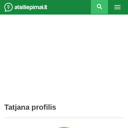
Togg
navig
Tatjana profilis