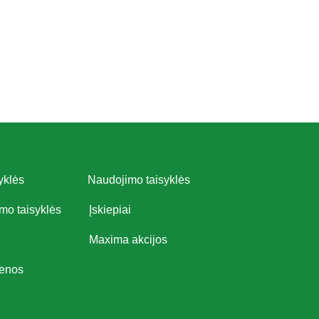
yklės
Naudojimo taisyklės
imo taisyklės
Įskiepiai
Maxima akcijos
ienos