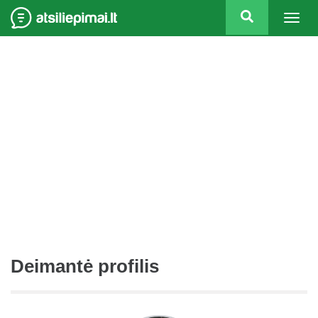
Togg
navig
Deimantė profilis