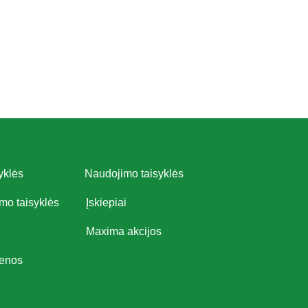
yklės
Naudojimo taisyklės
imo taisyklės
Įskiepiai
Maxima akcijos
ienos