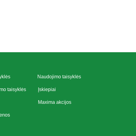
yklės
Naudojimo taisyklės
imo taisyklės
Įskiepiai
Maxima akcijos
ienos