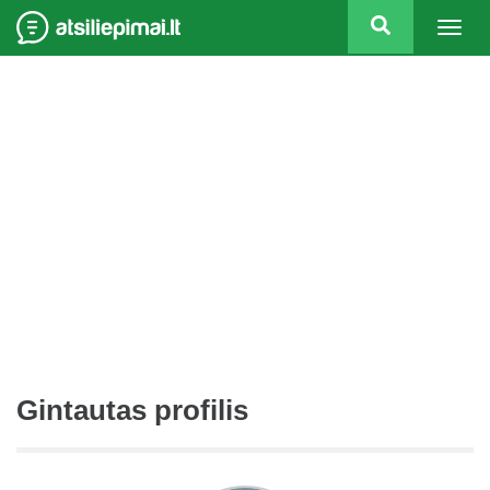
Togg
navig
Gintautas profilis