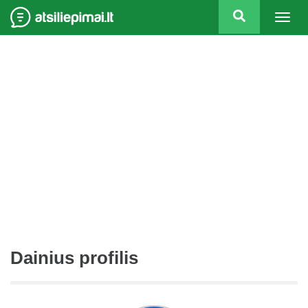
Togg
navig
Dainius profilis