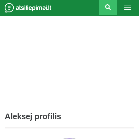
Togg
navig
Aleksej profilis