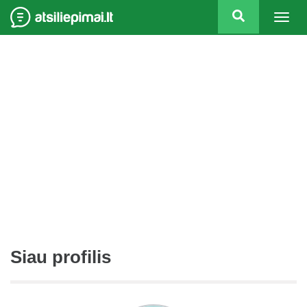
Togg
navig
Siau profilis