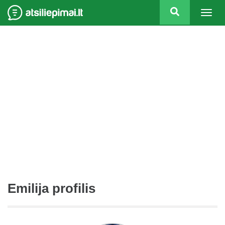
Togg
navig
Emilija profilis